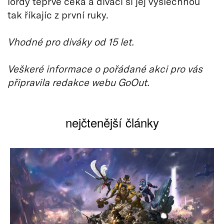
lordy teprve čeká a diváci si jej vyslechnou
tak říkajíc z první ruky.
Vhodné pro diváky od 15 let.
Veškeré informace o pořádané akci pro vás
připravila redakce webu GoOut.
nejčtenější články