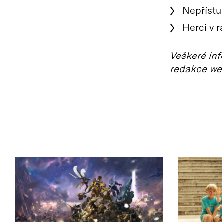
Nepřístu
Herci v r
Veškeré inf
redakce we