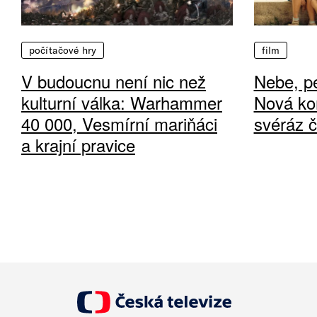
počítačové hry
film
V budoucnu není nic než
Nebe, pe
kulturní válka: Warhammer
Nová ko
40 000, Vesmírní mariňáci
svéráz 
a krajní pravice