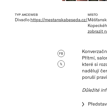
TYP AKCE
WEB
MÍSTO
Divadlo
https://mestanskabeseda.cz/
Měšťansk
Kopeckého
zobrazit 
Konverzačn
FB
Přítmí, salo
které si ro
𝕏
nadělují če
poruší prav
Důležité in
Představe