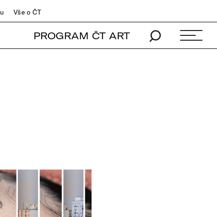
du
Vše o ČT
PROGRAM ČT ART