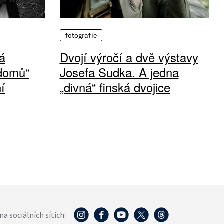
fotografie
á
Dvojí výročí a dvě výstavy
 domů“
Josefa Sudka. A jedna
í
„divná“ finská dvojice
na sociálních sítích: