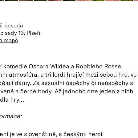
á beseda
 sady 13, Plzeň
na mapě
í komedie Oscara Wildea a Robbieho Rosse.
nní atmosféra, a tři lordi hrající mezi sebou hru, ve
zdělují dámy. Za sexuální úspěchy či neúspěchy si
rvené a černé body. Až jednoho dne jeden z nich
idla hry…
formace:
ní je ve slovenštině, s českými herci.