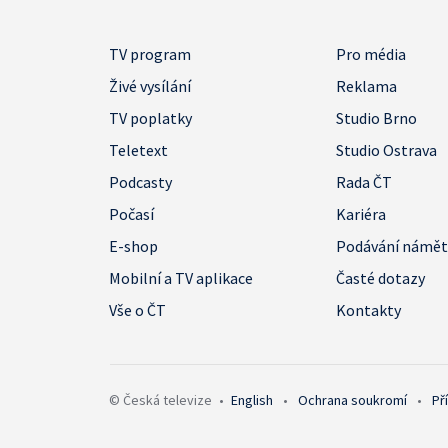
TV program
Pro média
Živé vysílání
Reklama
TV poplatky
Studio Brno
Teletext
Studio Ostrava
Podcasty
Rada ČT
Počasí
Kariéra
E-shop
Podávání námě
Mobilní a TV aplikace
Časté dotazy
Vše o ČT
Kontakty
© Česká televize
•
English
•
Ochrana soukromí
•
Př