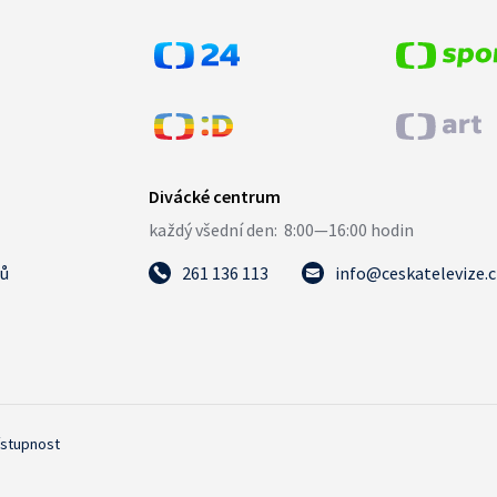
tů
261 136 113
info@ceskatelevize.
ístupnost