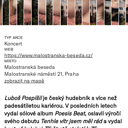
TYP AKCE
Koncert
WEB
https://www.malostranska-beseda.cz/
MÍSTO
Malostranská beseda
Malostranské náměstí 21, Praha
zobrazit na mapě
Luboš Pospíšil
je český hudebník s více než
padesátiletou kariérou. V posledních letech
vydal sólové album
Poesis Beat
, oslavil výročí
svého debutu
Tenhle vítr jsem měl rád
a vydal