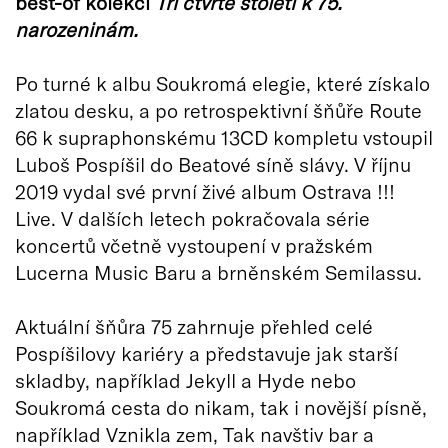
best-of kolekci
Tři čtvrtě století k 75.
narozeninám.
Po turné k albu Soukromá elegie, které získalo
zlatou desku, a po retrospektivní šňůře Route
66 k supraphonskému 13CD kompletu vstoupil
Luboš Pospíšil do Beatové síně slávy. V říjnu
2019 vydal své první živé album Ostrava !!!
Live. V dalších letech pokračovala série
koncertů včetně vystoupení v pražském
Lucerna Music Baru a brněnském Semilassu.
Aktuální šňůra 75 zahrnuje přehled celé
Pospíšilovy kariéry a představuje jak starší
skladby, například Jekyll a Hyde nebo
Soukromá cesta do nikam, tak i novější písně,
například Vznikla zem, Tak navštiv bar a