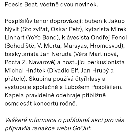
Poesis Beat, včetně dvou novinek.
Pospíšilův tenor doprovázejí: bubeník Jakub
Nývlt (Sto zvířat, Oskar Petr), kytarista Mirek
Linhart (YoYo Band), klávesista Ondřej Fencl
(Schodiště, V. Merta, Marsyas, Hromosvod),
baskytarista Jan Neruda (Věra Martinová,
Pocta Z. Navarové) a hostující perkusionista
Michal Hnátek (Divadlo Elf, Jan Hrubý a
přátelé). Skupina používá čtyřhlasy a
vystupuje společně s Lubošem Pospíšilem.
Kapela pravidelně odehraje přibližně
osmdesát koncertů ročně.
Veškeré informace o pořádané akci pro vás
připravila redakce webu GoOut.