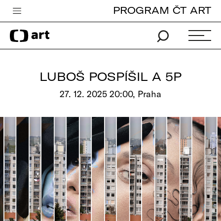
PROGRAM ČT ART
Česká televize
Zpravodajství
Sport
LUBOŠ POSPÍŠIL A 5P
iVysílání
27. 12. 2025 20:00, Praha
TV program
Pro děti
edu
Vše o ČT