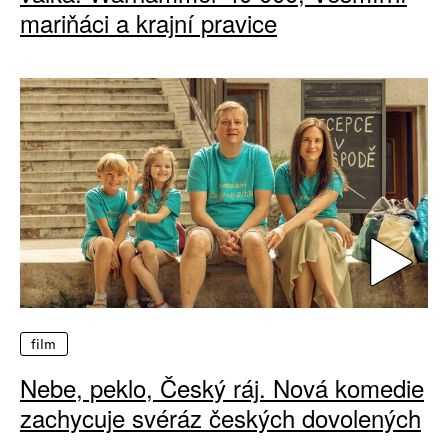
mariňáci a krajní pravice
film
Nebe, peklo, Český ráj. Nová komedie
zachycuje svéráz českých dovolených