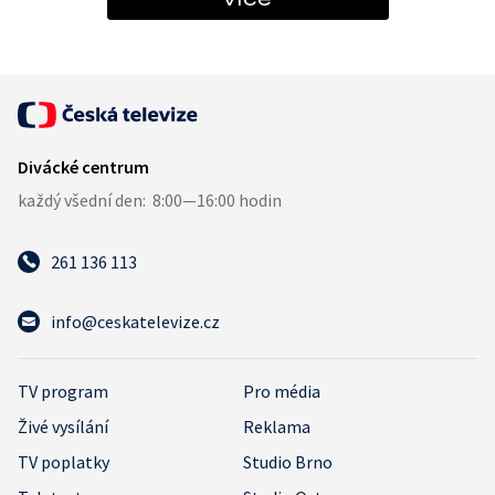
261 136 113
info@ceskatelevize.cz
TV program
Pro média
Živé vysílání
Reklama
TV poplatky
Studio Brno