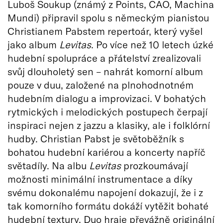
Luboš Soukup (známý z Points, CAO, Machina
Mundi) připravil spolu s německým pianistou
Christianem Pabstem repertoár, který vyšel
jako album
Levitas
. Po více než 10 letech úzké
hudební spolupráce a přátelství zrealizovali
svůj dlouholetý sen – nahrát komorní album
pouze v duu, založené na plnohodnotném
hudebním dialogu a improvizaci. V bohatých
rytmických i melodických postupech čerpají
inspiraci nejen z jazzu a klasiky, ale i folklórní
hudby. Christian Pabst je světoběžník s
bohatou hudební kariérou a koncerty napříč
světadíly. Na albu
Levitas
prozkoumávají
možnosti minimální instrumentace a díky
svému dokonalému napojení dokazují, že i z
tak komorního formátu dokáží vytěžit bohaté
hudební textury. Duo hraje převážně originální