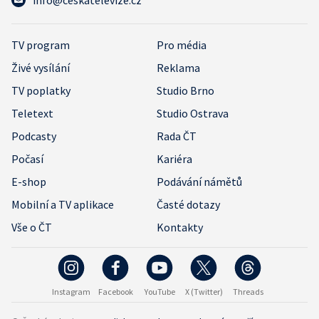
info@ceskatelevize.cz
TV program
Pro média
Živé vysílání
Reklama
TV poplatky
Studio Brno
Teletext
Studio Ostrava
Podcasty
Rada ČT
Počasí
Kariéra
E-shop
Podávání námětů
Mobilní a TV aplikace
Časté dotazy
Vše o ČT
Kontakty
Instagram
Facebook
YouTube
X (Twitter)
Threads