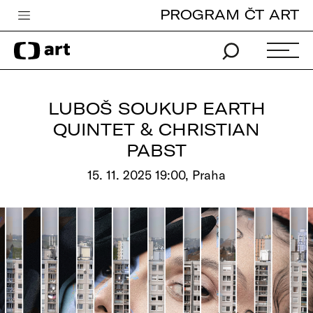
PROGRAM ČT ART
Česká televize
Zpravodajství
Sport
LUBOŠ SOUKUP EARTH
iVysílání
QUINTET & CHRISTIAN
PABST
TV program
15. 11. 2025 19:00, Praha
Pro děti
edu
Vše o ČT