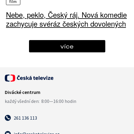
film
Nebe, peklo, Český ráj. Nová komedie
zachycuje svéráz českých dovolených
více
261 136 113