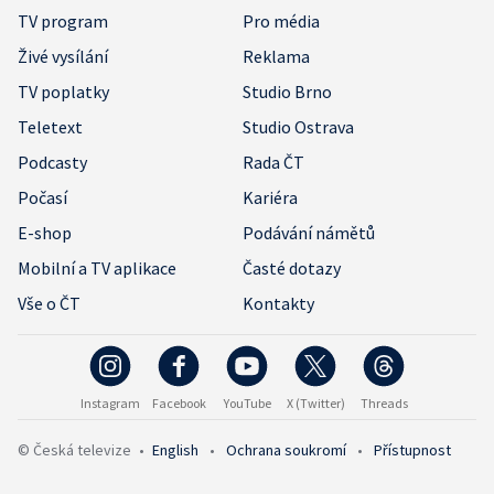
TV program
Pro média
Živé vysílání
Reklama
TV poplatky
Studio Brno
Teletext
Studio Ostrava
Podcasty
Rada ČT
Počasí
Kariéra
E-shop
Podávání námětů
Mobilní a TV aplikace
Časté dotazy
Vše o ČT
Kontakty
Instagram
Facebook
YouTube
X (Twitter)
Threads
© Česká televize
•
English
•
Ochrana soukromí
•
Přístupnost