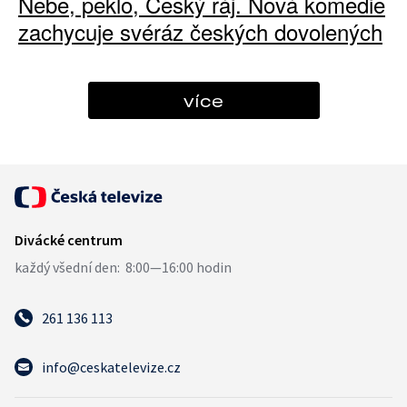
Nebe, peklo, Český ráj. Nová komedie
zachycuje svéráz českých dovolených
více
261 136 113
info@ceskatelevize.cz