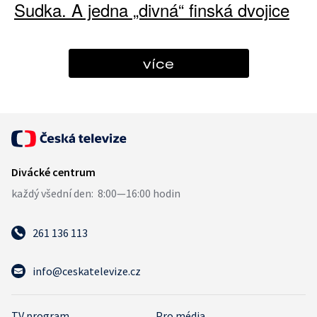
Sudka. A jedna „divná“ finská dvojice
více
261 136 113
info@ceskatelevize.cz
TV program
Pro média