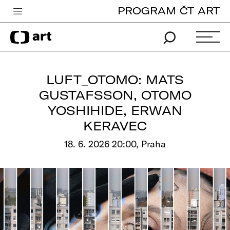
PROGRAM ČT ART
Česká televize
Zpravodajství
Sport
LUFT_OTOMO: MATS
iVysílání
GUSTAFSSON, OTOMO
YOSHIHIDE, ERWAN
TV program
KERAVEC
Pro děti
18. 6. 2026 20:00, Praha
edu
Vše o ČT