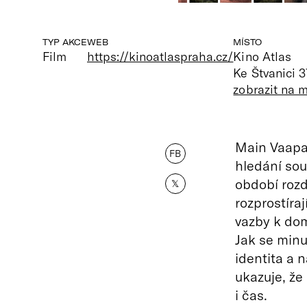
TYP AKCE
WEB
MÍSTO
Film
https://kinoatlaspraha.cz/
Kino Atlas
Ke Štvanici 3
zobrazit na 
Main Vaapas
FB
hledání sou
období rozd
𝕏
rozprostíra
vazby k dom
Jak se minul
identita a n
ukazuje, že
i čas.