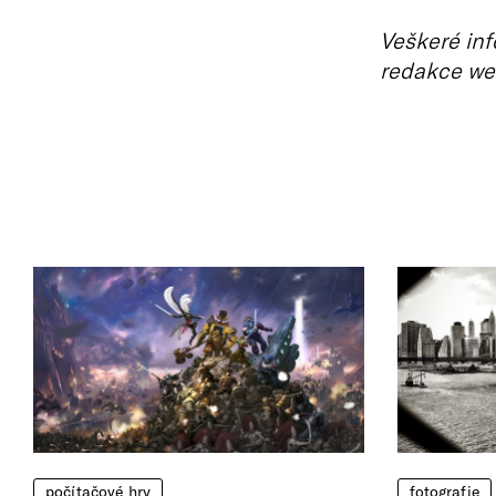
Veškeré inf
redakce we
počítačové hry
fotografie