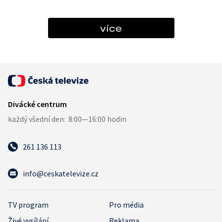
více
261 136 113
info@ceskatelevize.cz
TV program
Pro média
Živé vysílání
Reklama