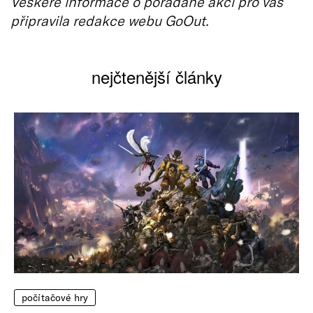
Veškeré informace o pořádané akci pro vás
připravila redakce webu GoOut.
nejčtenější články
počítačové hry