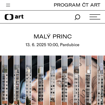
PROGRAM ČT ART
Česká televize
Zpravodajství
Sport
MALÝ PRINC
iVysílání
13. 6. 2025 10:00, Pardubice
TV program
Pro děti
edu
Vše o ČT