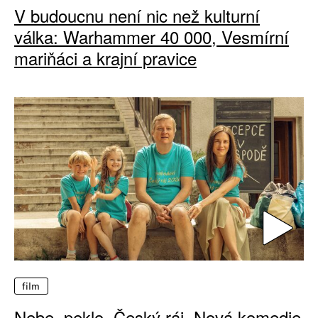
V budoucnu není nic než kulturní
válka: Warhammer 40 000, Vesmírní
mariňáci a krajní pravice
film
Nebe, peklo, Český ráj. Nová komedie