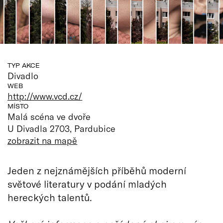
TYP AKCE
Divadlo
WEB
http://www.vcd.cz/
MÍSTO
Malá scéna ve dvoře
U Divadla 2703, Pardubice
zobrazit na mapě
Jeden z nejznámějších příběhů moderní
světové literatury v podání mladých
hereckých talentů.