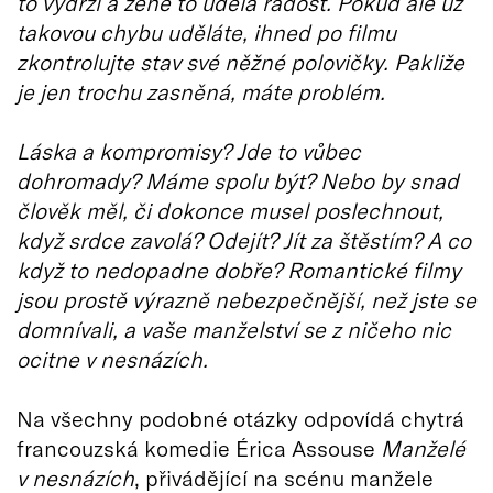
to vydrží a ženě to udělá radost. Pokud ale už
takovou chybu uděláte, ihned po filmu
zkontrolujte stav své něžné polovičky. Pakliže
je jen trochu zasněná, máte problém.
Láska a kompromisy? Jde to vůbec
dohromady? Máme spolu být? Nebo by snad
člověk měl, či dokonce musel poslechnout,
když srdce zavolá? Odejít? Jít za štěstím? A co
když to nedopadne dobře? Romantické filmy
jsou prostě výrazně nebezpečnější, než jste se
domnívali, a vaše manželství se z ničeho nic
ocitne v nesnázích.
Na všechny podobné otázky odpovídá chytrá
francouzská komedie Érica Assouse
Manželé
v nesnázích
, přivádějící na scénu manžele