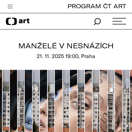
PROGRAM ČT ART
Česká televize
Zpravodajství
Sport
MANŽELÉ V NESNÁZÍCH
iVysílání
21. 11. 2025 19:00, Praha
TV program
Pro děti
edu
Vše o ČT