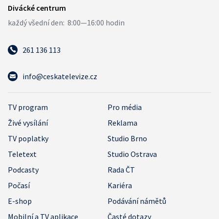
261 136 113
info@ceskatelevize.cz
TV program
Pro média
Živé vysílání
Reklama
TV poplatky
Studio Brno
Teletext
Studio Ostrava
Podcasty
Rada ČT
Počasí
Kariéra
E-shop
Podávání námětů
Mobilní a TV aplikace
Časté dotazy