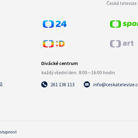
Česká televize 
tů
261 136 113
info@ceskatelevize.
ístupnost