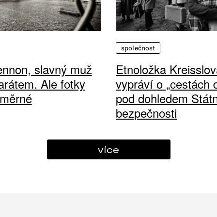
společnost
ennon, slavný muž
Etnoložka Kreisslov
arátem. Ale fotky
vypráví o „cestách
ůměrné
pod dohledem Státn
bezpečnosti
více