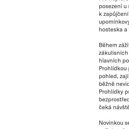
posezení u 
k zapůjčen
upomínkový
hosteska a 
Během zážit
zákulisních
hlavních po
Prohlídkou 
pohled, zají
běžně nevid
Prohlídky p
bezprostřed
čeká návšt
Novinkou se