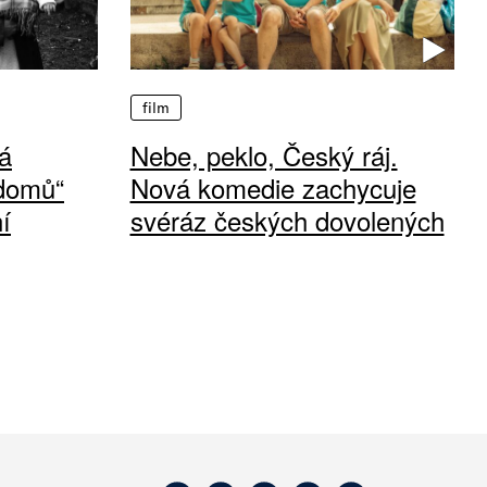
film
á
Nebe, peklo, Český ráj.
 domů“
Nová komedie zachycuje
í
svéráz českých dovolených