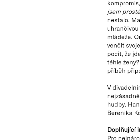
kompromis, 
jsem prostě
nestalo. Ma
uhrančivou 
mládeže. O
venčit svoj
pocit, že j
téhle ženy? 
příběh přip
V divadeln
nejzásadnějš
hudby. Hana
Berenika Ko
Doplňující
Pro nejnáro