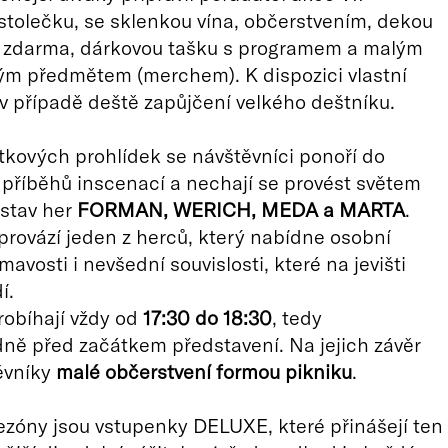
stolečku, se sklenkou vína, občerstvením, dekou
í zdarma, dárkovou tašku s programem a malým
m předmětem (merchem). K dispozici vlastní
v případě deště zapůjčení velkého deštníku.
kových prohlídek se návštěvníci ponoří do
 příběhů inscenací a nechají se provést světem
stav her
FORMAN, WERICH, MEDA a MARTA
.
provází jeden z herců, který nabídne osobní
mavosti i nevšední souvislosti, které na jevišti
í.
robíhají vždy od
17:30 do 18:30
, tedy
ně před začátkem představení. Na jejich závěr
ěvníky
malé občerstvení formou pikniku
.
zóny jsou vstupenky DELUXE, které přinášejí ten