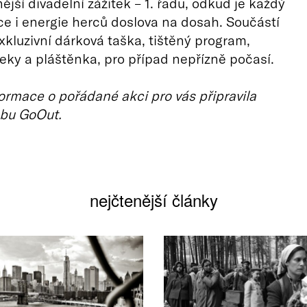
ější divadelní zážitek – 1. řadu, odkud je každý
ce i energie herců doslova na dosah. Součástí
exkluzivní dárková taška, tištěný program,
eky a pláštěnka, pro případ nepřízně počasí.
ormace o pořádané akci pro vás připravila
bu GoOut.
nejčtenější články