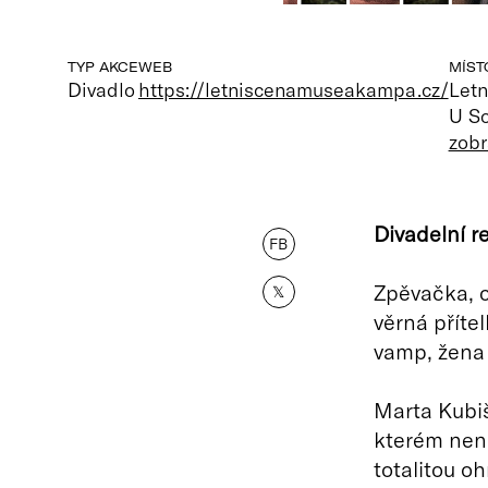
TYP AKCE
WEB
MÍST
Divadlo
https://letniscenamuseakampa.cz/
Let
U So
zobr
Divadelní r
FB
Zpěvačka, c
𝕏
věrná příte
vamp, žena 
Marta Kubiš
kterém nena
totalitou o