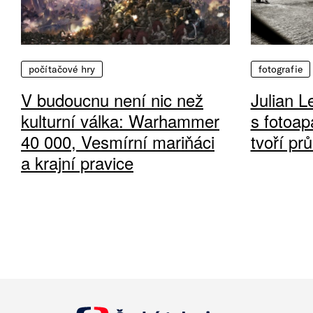
počítačové hry
fotografie
V budoucnu není nic než
Julian L
kulturní válka: Warhammer
s fotoap
40 000, Vesmírní mariňáci
tvoří pr
a krajní pravice