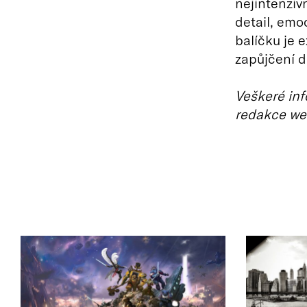
nejintenzivn
detail, emo
balíčku je 
zapůjčení d
Veškeré inf
redakce we