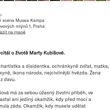
O
ní scéna Musea Kampa
vových mlýnů 1, Praha
azit na mapě
ecitál o životě Marty Kubišové.
hartistka a disidentka, ochránkyně zvířat, matka,
lkyně, ikona národa, nejcivilnější hvězda. Žena
z davu.
ová má za sebou úžasný životní příběh, ve
stal ani jediný okamžik, kdy před mocí a
hnula záda. Okamžik, kdy musela udělat