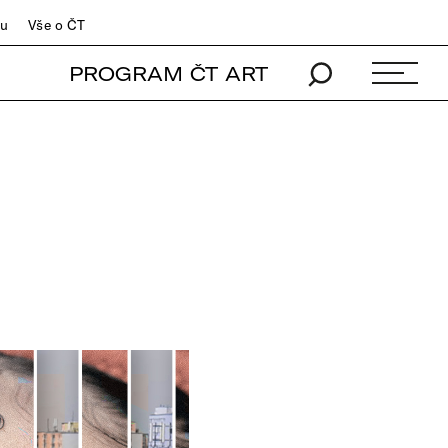
du
Vše o ČT
PROGRAM ČT ART