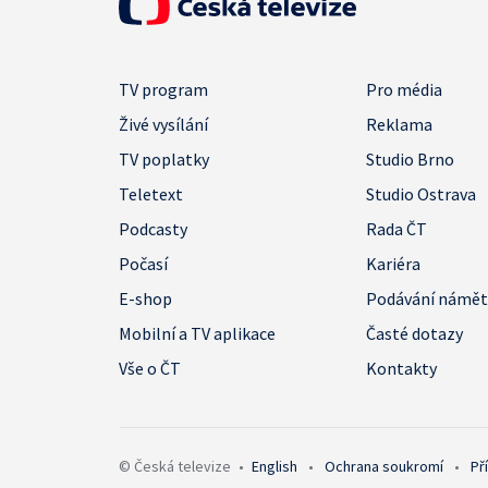
TV program
Pro média
Živé vysílání
Reklama
TV poplatky
Studio Brno
Teletext
Studio Ostrava
Podcasty
Rada ČT
Počasí
Kariéra
E-shop
Podávání námě
Mobilní a TV aplikace
Časté dotazy
Vše o ČT
Kontakty
© Česká televize
•
English
•
Ochrana soukromí
•
Př