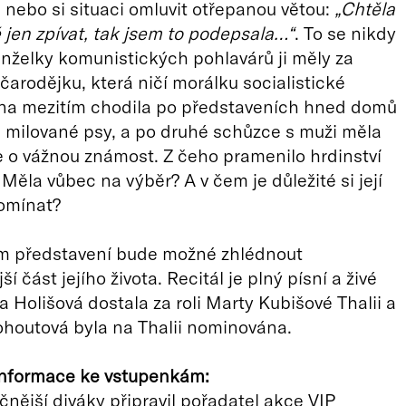
nebo si situaci omluvit otřepanou větou:
„Chtěla
 jen zpívat, tak jsem to podepsala…“
. To se nikdy
nželky komunistických pohlavárů ji měly za
čarodějku, která ničí morálku socialistické
na mezitím chodila po představeních hned domů
e milované psy, a po druhé schůzce s muži měla
de o vážnou známost. Z čeho pramenilo hrdinství
Měla vůbec na výběr? A v čem je důležité si její
omínat?
ím představení bude možné zhlédnout
í část jejího života. Recitál je plný písní a živé
 Holišová dostala za roli Marty Kubišové Thalii a
houtová byla na Thalii nominována.
 informace ke vstupenkám:
čnější diváky připravil pořadatel akce VIP