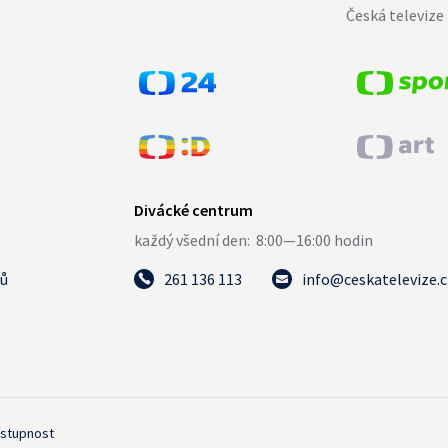
Česká televize 
tů
261 136 113
info@ceskatelevize.
ístupnost