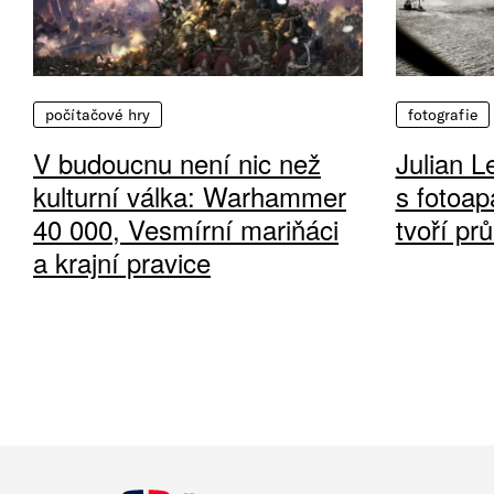
počítačové hry
fotografie
V budoucnu není nic než
Julian L
kulturní válka: Warhammer
s fotoap
40 000, Vesmírní mariňáci
tvoří pr
a krajní pravice