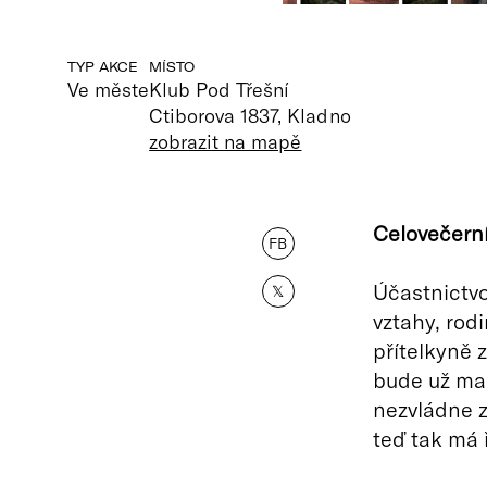
TYP AKCE
MÍSTO
Ve měste
Klub Pod Třešní
Ctiborova 1837, Kladno
zobrazit na mapě
Celovečerní
FB
Účastnictvo
𝕏
vztahy, rodi
přítelkyně 
bude už man
nezvládne z
teď tak má ř