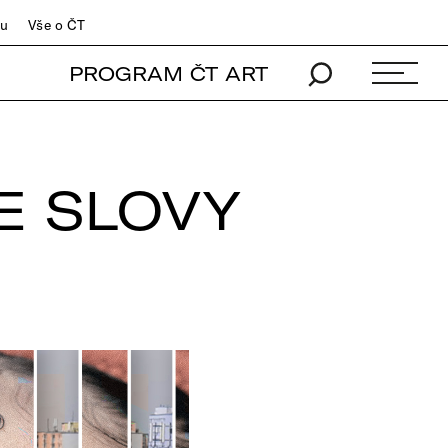
du
Vše o ČT
PROGRAM ČT ART
SE SLOVY