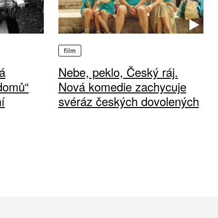
film
á
Nebe, peklo, Český ráj.
 domů“
Nová komedie zachycuje
í
svéráz českých dovolených