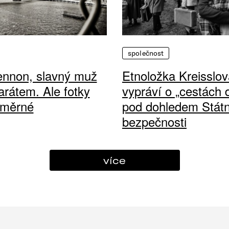
společnost
ennon, slavný muž
Etnoložka Kreisslov
arátem. Ale fotky
vypráví o „cestách
ůměrné
pod dohledem Státn
bezpečnosti
více