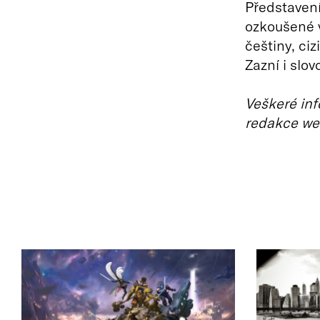
Představení
ozkoušené v
češtiny, ciz
Zazní i slo
Veškeré inf
redakce we