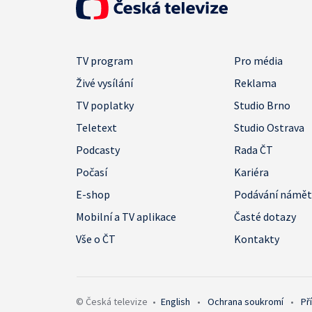
TV program
Pro média
Živé vysílání
Reklama
TV poplatky
Studio Brno
Teletext
Studio Ostrava
Podcasty
Rada ČT
Počasí
Kariéra
E-shop
Podávání námě
Mobilní a TV aplikace
Časté dotazy
Vše o ČT
Kontakty
© Česká televize
•
English
•
Ochrana soukromí
•
Př