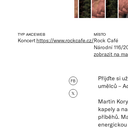
TYP AKCE
WEB
MÍSTO
Koncert
https://www.rockcafe.cz/
Rock Café
Národní 116/2
zobrazit na m
Přijďte si 
FB
umělců – Ad
𝕏
Martin Kory
kapely a n
příběhů. Ma
energickou 