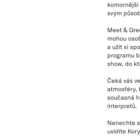
komornější
svým působ
Meet & Gree
mohou osobn
a užít si s
programu bu
show, do kt
Čeká vás ve
atmosféry, 
současná hu
interpretů.
Nenechte si
uvidíte Kor