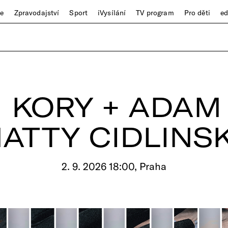
ze
Zpravodajství
Sport
iVysílání
TV program
Pro děti
e
 KORY + ADAM 
ATTY CIDLINS
2. 9. 2026 18:00, Praha