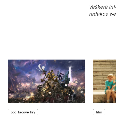
Veškeré inf
redakce we
počítačové hry
film