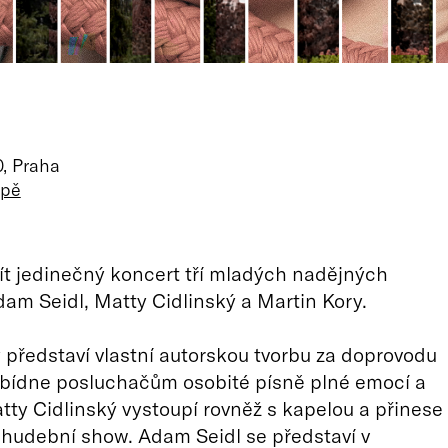
0, Praha
apě
užít jedinečný koncert tří mladých nadějných
am Seidl, Matty Cidlinský a Martin Kory.
 představí vlastní autorskou tvorbu za doprovodu
abídne posluchačům osobité písně plné emocí a
tty Cidlinský vystoupí rovněž s kapelou a přinese
hudební show. Adam Seidl se představí v