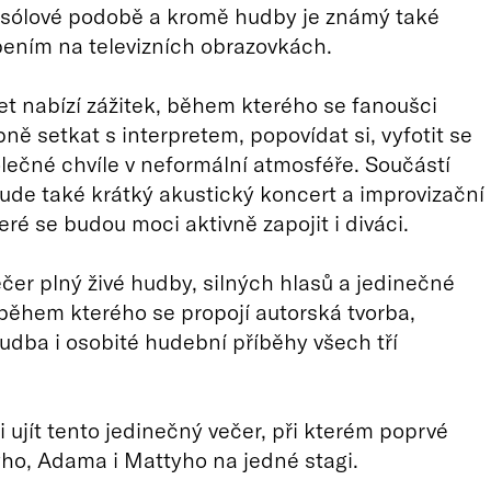
 sólové podobě a kromě hudby je známý také
ením na televizních obrazovkách.
t nabízí zážitek, během kterého se fanoušci
ě setkat s interpretem, popovídat si, vyfotit se
polečné chvíle v neformální atmosféře. Součástí
de také krátký akustický koncert a improvizační
eré se budou moci aktivně zapojit i diváci.
čer plný živé hudby, silných hlasů a jedinečné
během kterého se propojí autorská tvorba,
dba i osobité hudební příběhy všech tří
 ujít tento jedinečný večer, při kterém poprvé
yho, Adama i Mattyho na jedné stagi.