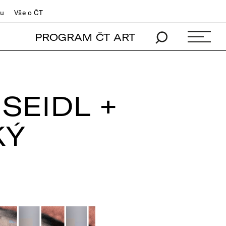
du
Vše o ČT
PROGRAM ČT ART
SEIDL +
KÝ