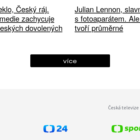
klo, Český ráj.
Julian Lennon, sla
medie zachycuje
s fotoaparátem. Ale
českých dovolených
tvoří průměrné
více
Česká televize 