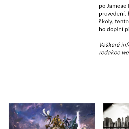
po Jamese B
provedení. 
školy, tent
ho doplní p
Veškeré inf
redakce we