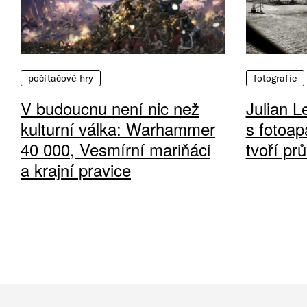
počítačové hry
fotografie
V budoucnu není nic než
Julian L
kulturní válka: Warhammer
s fotoap
40 000, Vesmírní mariňáci
tvoří pr
a krajní pravice