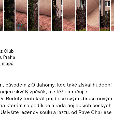
zz Club
, Praha
na mapě
on, původem z Oklahomy, kde také získal hudební
 nejen skvělý zpěvák, ale též omračující
o Reduty tentokrát přijde se svým zbrusu novým
na kterém se podílí celá řada nejlepších českých
Uslyšíte legendy soulu a jazzu, od Raye Charlese