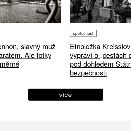
společnost
ennon, slavný muž
Etnoložka Kreisslov
arátem. Ale fotky
vypráví o „cestách
ůměrné
pod dohledem Státn
bezpečnosti
více