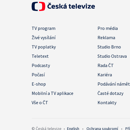
TV program
Pro média
Živé vysílání
Reklama
TV poplatky
Studio Brno
Teletext
Studio Ostrava
Podcasty
Rada ČT
Počasí
Kariéra
E-shop
Podávání námě
Mobilní a TV aplikace
Časté dotazy
Vše o ČT
Kontakty
© Česká televize
•
English
•
Ochrana soukromí
•
Př