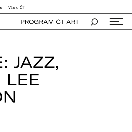
du
Vše o ČT
PROGRAM ČT ART
 JAZZ,
 LEE
ON