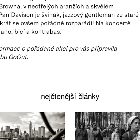
rowna, v neotřelých aranžích a skvělém
Pan Davison je švihák, jazzový gentleman ze staré
okrát se ovšem pořádně rozparádí! Na koncertě
iano, bicí a kontrabas.
ormace o pořádané akci pro vás připravila
bu GoOut.
nejčtenější články