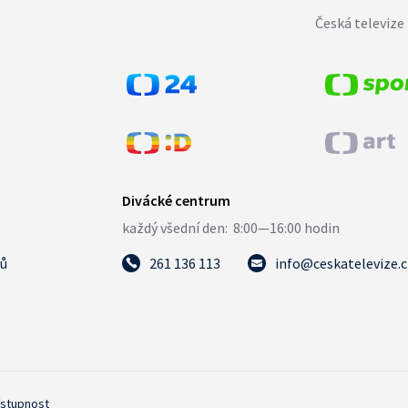
Česká televize 
tů
261 136 113
info@ceskatelevize.
ístupnost