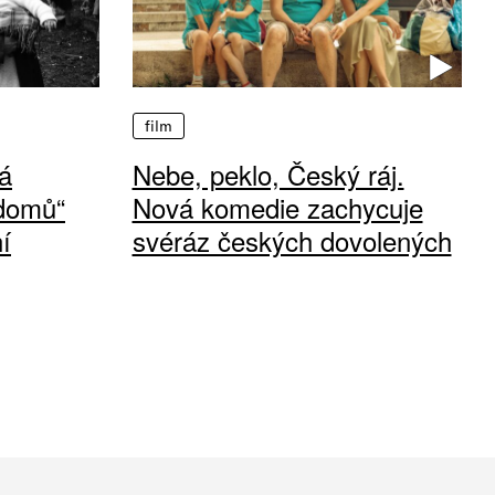
film
á
Nebe, peklo, Český ráj.
 domů“
Nová komedie zachycuje
í
svéráz českých dovolených