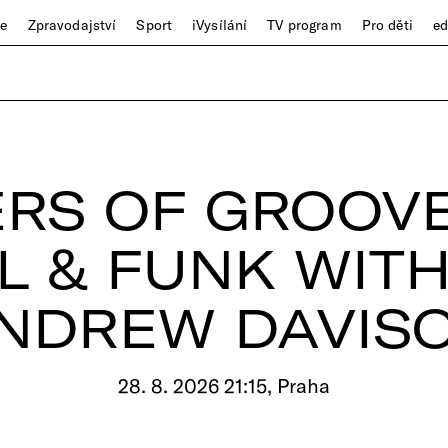
ze
Zpravodajství
Sport
iVysílání
TV program
Pro děti
e
RS OF GROOVE:
L & FUNK WITH
NDREW DAVIS
28. 8. 2026 21:15, Praha