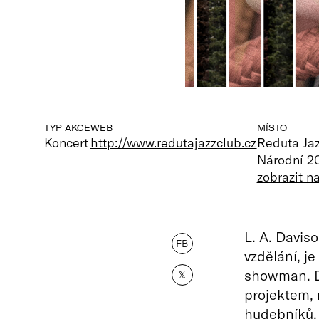
TYP AKCE
WEB
MÍSTO
Koncert
http://www.redutajazzclub.cz
Reduta Ja
Národní 20
zobrazit 
L. A. Davis
FB
vzdělání, je
showman. D
𝕏
projektem, 
hudebníků. 