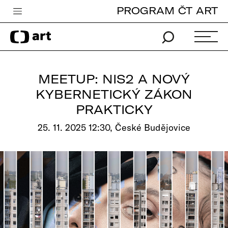
PROGRAM ČT ART
Česká televize
Zpravodajství
Sport
MEETUP: NIS2 A NOVÝ
iVysílání
KYBERNETICKÝ ZÁKON
PRAKTICKY
TV program
25. 11. 2025 12:30, České Budějovice
Pro děti
edu
Vše o ČT