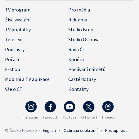
TV program
Pro média
Živé vysílání
Reklama
TV poplatky
Studio Brno
Teletext
Studio Ostrava
Podcasty
Rada ČT
Počasí
Kariéra
E-shop
Podávání námětů
Mobilní a TV aplikace
Časté dotazy
Vše o ČT
Kontakty
Instagram
Facebook
YouTube
X (Twitter)
Threads
© Česká televize
•
English
•
Ochrana soukromí
•
Přístupnost