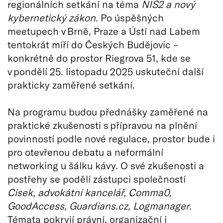
regionálních setkání na téma
NIS2 a nový
kybernetický zákon
. Po úspěšných
meetupech v Brně, Praze a Ústí nad Labem
tentokrát míří do Českých Budějovic –
konkrétně do prostor Riegrova 51, kde se
v pondělí 25. listopadu 2025 uskuteční další
prakticky zaměřené setkání.
Na programu budou přednášky zaměřené na
praktické zkušenosti s přípravou na plnění
povinností podle nové regulace, prostor bude i
pro otevřenou debatu a neformální
networking u šálku kávy. O své zkušenosti a
postřehy se podělí zástupci společností
Cisek, advokátní kancelář, Comma0,
GoodAccess, Guardians.cz, Logmanager
.
Témata pokryjí právní, organizační i