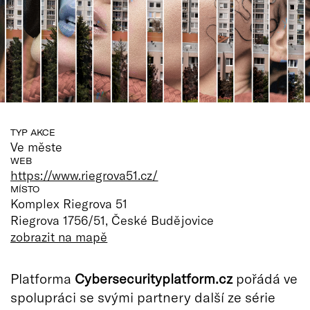
TYP AKCE
Ve měste
WEB
https://www.riegrova51.cz/
MÍSTO
Komplex Riegrova 51
Riegrova 1756/51, České Budějovice
zobrazit na mapě
Platforma
Cybersecurityplatform.cz
pořádá ve
spolupráci se svými partnery další ze série