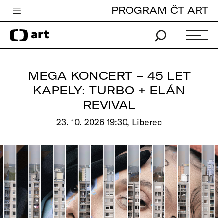
PROGRAM ČT ART
Česká televize
Zpravodajství
Sport
MEGA KONCERT – 45 LET
iVysílání
KAPELY: TURBO + ELÁN
REVIVAL
TV program
23. 10. 2026 19:30, Liberec
Pro děti
edu
Vše o ČT