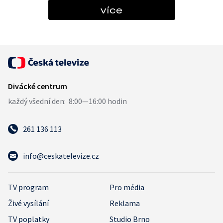
více
261 136 113
info@ceskatelevize.cz
TV program
Pro média
Živé vysílání
Reklama
TV poplatky
Studio Brno