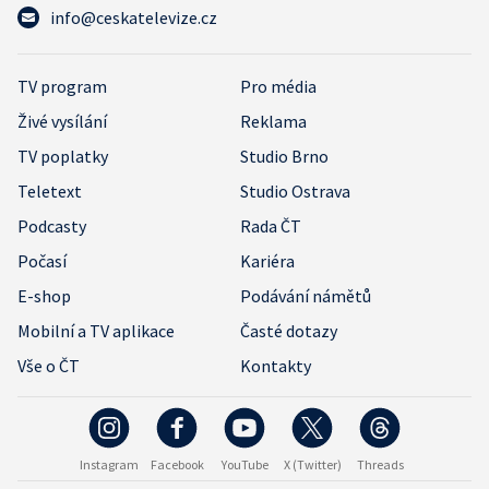
info@ceskatelevize.cz
TV program
Pro média
Živé vysílání
Reklama
TV poplatky
Studio Brno
Teletext
Studio Ostrava
Podcasty
Rada ČT
Počasí
Kariéra
E-shop
Podávání námětů
Mobilní a TV aplikace
Časté dotazy
Vše o ČT
Kontakty
Instagram
Facebook
YouTube
X (Twitter)
Threads