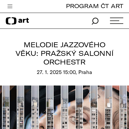
PROGRAM ČT ART
Česká televize
Zpravodajství
Sport
MELODIE JAZZOVÉHO
iVysílání
VĚKU: PRAŽSKÝ SALONNÍ
ORCHESTR
TV program
27. 1. 2025 15:00, Praha
Pro děti
edu
Vše o ČT