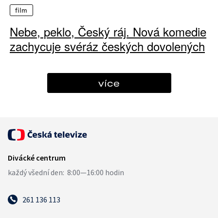
film
Nebe, peklo, Český ráj. Nová komedie
zachycuje svéráz českých dovolených
více
261 136 113