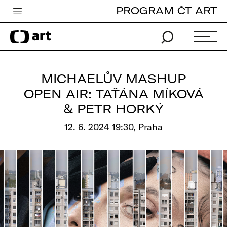
PROGRAM ČT ART
Česká televize
Zpravodajství
Sport
MICHAELŮV MASHUP
iVysílání
OPEN AIR: TAŤÁNA MÍKOVÁ
& PETR HORKÝ
TV program
12. 6. 2024 19:30, Praha
Pro děti
edu
Vše o ČT