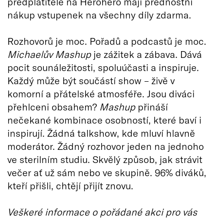
předplatitelé na Herohero mají přednostní
nákup vstupenek na všechny díly zdarma.
Rozhovorů je moc. Pořadů a podcastů je moc.
Michaelův Mashup
je zážitek a zábava. Dává
pocit sounáležitosti, spoluúčasti a inspiruje.
Každý může být součástí show – živě v
komorní a přátelské atmosféře. Jsou diváci
přehlceni obsahem?
Mashup
přináší
nečekané kombinace osobností, které baví i
inspirují. Žádná talkshow, kde mluví hlavně
moderátor. Žádný rozhovor jeden na jednoho
ve sterilním studiu. Skvělý způsob, jak strávit
večer ať už sám nebo ve skupině. 96% diváků,
kteří přišli, chtějí přijít znovu.
Veškeré informace o pořádané akci pro vás