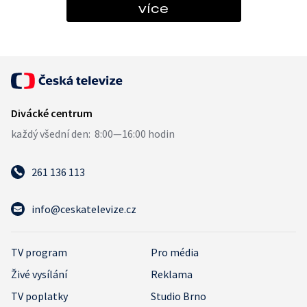
více
261 136 113
info@ceskatelevize.cz
TV program
Pro média
Živé vysílání
Reklama
TV poplatky
Studio Brno