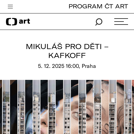
PROGRAM ČT ART
Česká televize
Zpravodajství
Sport
MIKULÁŠ PRO DĚTI –
iVysílání
KAFKOFF
TV program
5. 12. 2025 16:00, Praha
Pro děti
edu
Vše o ČT