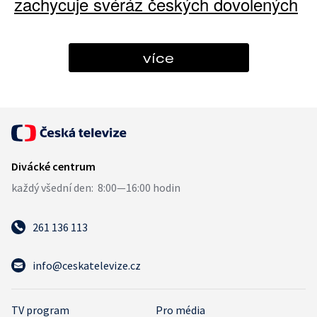
zachycuje svéráz českých dovolených
více
261 136 113
info@ceskatelevize.cz
TV program
Pro média