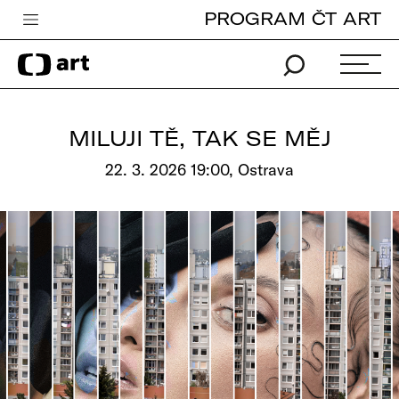
PROGRAM ČT ART
Česká televize
Zpravodajství
Sport
MILUJI TĚ, TAK SE MĚJ
iVysílání
22. 3. 2026 19:00, Ostrava
TV program
Pro děti
edu
Vše o ČT