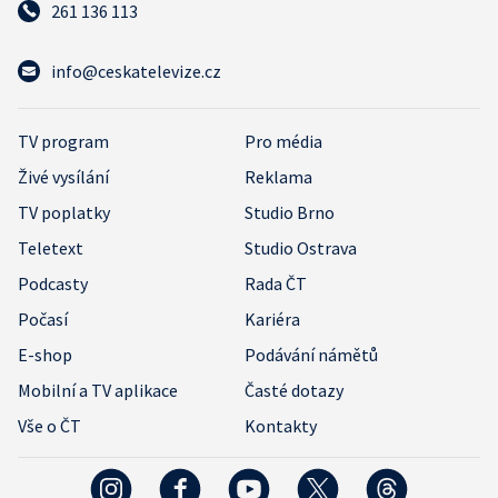
261 136 113
info@ceskatelevize.cz
TV program
Pro média
Živé vysílání
Reklama
TV poplatky
Studio Brno
Teletext
Studio Ostrava
Podcasty
Rada ČT
Počasí
Kariéra
E-shop
Podávání námětů
Mobilní a TV aplikace
Časté dotazy
Vše o ČT
Kontakty