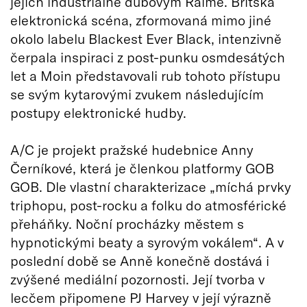
jejich industriálně dubovým Raime. Britská
elektronická scéna, zformovaná mimo jiné
okolo labelu Blackest Ever Black, intenzivně
čerpala inspiraci z post-punku osmdesátých
let a Moin představovali rub tohoto přístupu
se svým kytarovými zvukem následujícím
postupy elektronické hudby.
A/C je projekt pražské hudebnice Anny
Černíkové, která je členkou platformy GOB
GOB. Dle vlastní charakterizace „míchá prvky
triphopu, post-rocku a folku do atmosférické
přeháňky. Noční procházky městem s
hypnotickými beaty a syrovým vokálem“. A v
poslední době se Anně konečně dostává i
zvýšené mediální pozornosti. Její tvorba v
lecčem připomene PJ Harvey v její výrazně