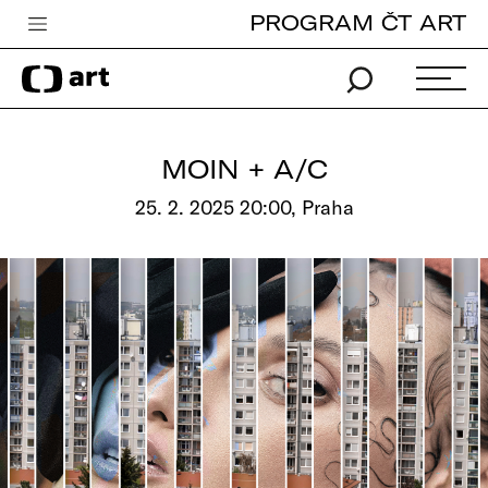
PROGRAM ČT ART
Česká televize
Zpravodajství
Sport
MOIN + A/C
iVysílání
25. 2. 2025 20:00, Praha
TV program
Pro děti
edu
Vše o ČT