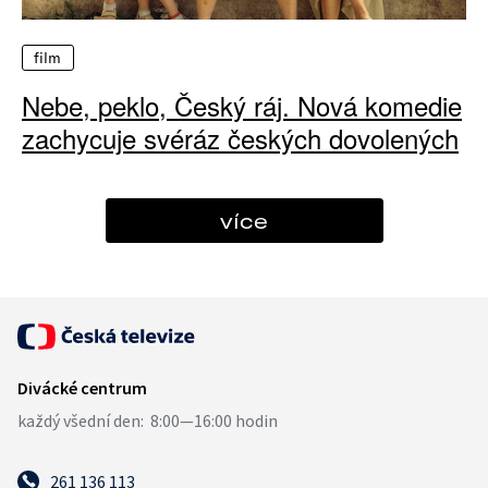
film
Nebe, peklo, Český ráj. Nová komedie
zachycuje svéráz českých dovolených
více
261 136 113