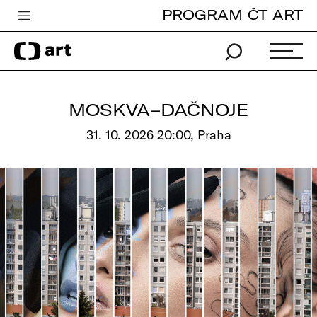
PROGRAM ČT ART
Česká televize
Zpravodajství
Sport
MOSKVA–DAČNOJE
iVysílání
31. 10. 2026 20:00, Praha
TV program
Pro děti
edu
Vše o ČT