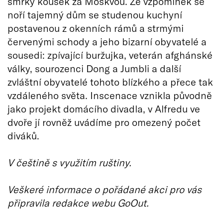
smrky kousek za Moskvou. Ze vzpomínek se
noří tajemný dům se studenou kuchyní
postavenou z okenních rámů a strmými
červenými schody a jeho bizarní obyvatelé a
sousedi: zpívající buržujka, veterán afghánské
války, sourozenci Dong a Jumbli a další
zvláštní obyvatelé tohoto blízkého a přece tak
vzdáleného světa. Inscenace vznikla původně
jako projekt domácího divadla, v Alfredu ve
dvoře jí rovněž uvádíme pro omezený počet
diváků.
V češtině s využitím ruštiny.
Veškeré informace o pořádané akci pro vás
připravila redakce webu GoOut.