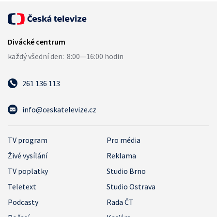
261 136 113
info@ceskatelevize.cz
TV program
Pro média
Živé vysílání
Reklama
TV poplatky
Studio Brno
Teletext
Studio Ostrava
Podcasty
Rada ČT