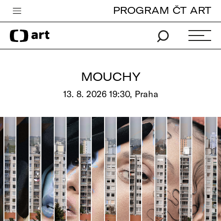
PROGRAM ČT ART
Česká televize
Zpravodajství
Sport
MOUCHY
iVysílání
13. 8. 2026 19:30, Praha
TV program
Pro děti
edu
Vše o ČT