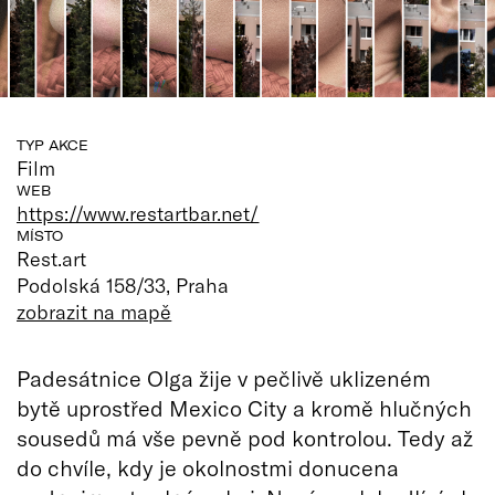
TYP AKCE
Film
WEB
https://www.restartbar.net/
MÍSTO
Rest.art
Podolská 158/33, Praha
zobrazit na mapě
Padesátnice Olga žije v pečlivě uklizeném
bytě uprostřed Mexico City a kromě hlučných
sousedů má vše pevně pod kontrolou. Tedy až
do chvíle, kdy je okolnostmi donucena