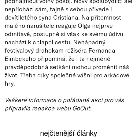
podnajmout volný pokoj. Nový spolubydlící ale
nepřichází sám, tajně s sebou přivede i
devítiletého syna Cristiana. Na přítomnost
malého narušitele reaguje Olga nejprve
odmítavě, postupně si však ke svému údivu
nachází k chlapci cestu. Nenápadný
festivalový drahokam režiséra Fernanda
Eimbckeho připomíná, že i ta nejméně
pravděpodobná setkání mohou proměnit náš
život. Třeba díky společné vášni pro arkádové
hry.
Veškeré informace o pořádané akci pro vás
připravila redakce webu GoOut.
nejčtenější články