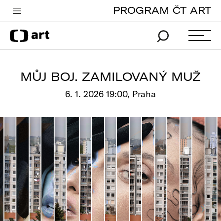
PROGRAM ČT ART
Česká televize
Zpravodajství
Sport
MŮJ BOJ. ZAMILOVANÝ MUŽ
iVysílání
6. 1. 2026 19:00, Praha
TV program
Pro děti
edu
Vše o ČT