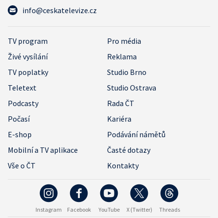
info@ceskatelevize.cz
TV program
Pro média
Živé vysílání
Reklama
TV poplatky
Studio Brno
Teletext
Studio Ostrava
Podcasty
Rada ČT
Počasí
Kariéra
E-shop
Podávání námětů
Mobilní a TV aplikace
Časté dotazy
Vše o ČT
Kontakty
Instagram
Facebook
YouTube
X (Twitter)
Threads