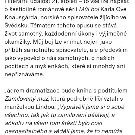
i literární událost 21. století – to vše lze napsat
o šestidílné románové sérii
Můj boj
Karla Ove
Knausgårda, norského spisovatele žijícího ve
Švédsku. Tématem tohoto opusu se stává
život samotný, každodenní úkony i výjimečné
okamžiky. Můj boj lze vnímat nejen jako
příběh samotného spisovatele, ale především
jako výpověď o nás samotných, o našich
pocitech a myšlenkách, které si mnohdy ani
nepřiznáváme.
Jádrem dramatizace bude kniha s podtitulem
Zamilovaný muž
, která podrobně líčí vztah s
manželkou Lindou:
„Vyprávěli jsme si o sobě
všechno, tak jak to zamilovaní dělávají, a
ačkoliv na všem tom štěstí bylo cosi
nesnesitelného a věděli jsme, že to nemůže