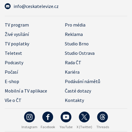
info@ceskatelevize.cz
TV program
Pro média
Živé vysílání
Reklama
TV poplatky
Studio Brno
Teletext
Studio Ostrava
Podcasty
Rada ČT
Počasí
Kariéra
E-shop
Podávání námětů
Mobilní a TV aplikace
Časté dotazy
Vše o ČT
Kontakty
Instagram
Facebook
YouTube
X (Twitter)
Threads