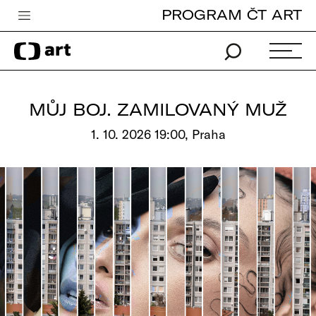
PROGRAM ČT ART
Česká televize
Zpravodajství
Sport
MŮJ BOJ. ZAMILOVANÝ MUŽ
iVysílání
1. 10. 2026 19:00, Praha
TV program
Pro děti
edu
Vše o ČT