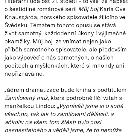
i literární událost 21. století – to vše lze napsat
o šestidílné románové sérii
Můj boj
Karla Ove
Knausgårda, norského spisovatele žijícího ve
Švédsku. Tématem tohoto opusu se stává
život samotný, každodenní úkony i výjimečné
okamžiky. Můj boj lze vnímat nejen jako
příběh samotného spisovatele, ale především
jako výpověď o nás samotných, o našich
pocitech a myšlenkách, které si mnohdy ani
nepřiznáváme.
Jádrem dramatizace bude kniha s podtitulem
Zamilovaný muž
, která podrobně líčí vztah s
manželkou Lindou:
„Vyprávěli jsme si o sobě
všechno, tak jak to zamilovaní dělávají, a
ačkoliv na všem tom štěstí bylo cosi
nesnesitelného a věděli jsme, že to nemůže