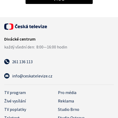
261 136 113
info@ceskatelevize.cz
TV program
Pro média
Živé vysílání
Reklama
TV poplatky
Studio Brno
Teletext
Studio Ostrava