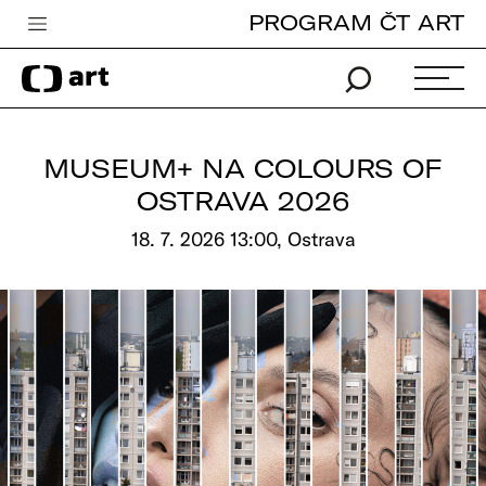
PROGRAM ČT ART
Česká televize
Zpravodajství
Sport
MUSEUM+ NA COLOURS OF
iVysílání
OSTRAVA 2026
TV program
18. 7. 2026 13:00, Ostrava
Pro děti
edu
Vše o ČT