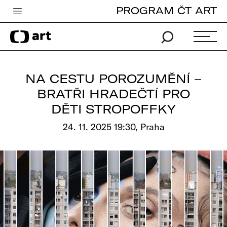
PROGRAM ČT ART
Česká televize
Zpravodajství
Sport
NA CESTU POROZUMĚNÍ –
iVysílání
BRATŘI HRADEČTÍ PRO
DĚTI STROPOFFKY
TV program
24. 11. 2025 19:30, Praha
Pro děti
edu
Vše o ČT