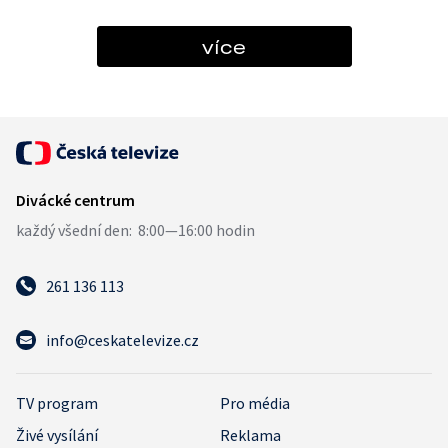
více
261 136 113
info@ceskatelevize.cz
TV program
Pro média
Živé vysílání
Reklama