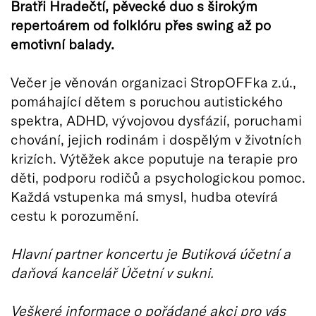
Bratři Hradečtí, pěvecké duo s širokým
repertoárem od folklóru přes swing až po
emotivní balady.
Večer je věnován organizaci StropOFFka z.ú.,
pomáhající dětem s poruchou autistického
spektra, ADHD, vývojovou dysfázií, poruchami
chování, jejich rodinám i dospělým v životních
krizích. Výtěžek akce poputuje na terapie pro
děti, podporu rodičů a psychologickou pomoc.
Každá vstupenka má smysl, hudba otevírá
cestu k porozumění.
Hlavní partner koncertu je Butiková účetní a
daňová kancelář Účetní v sukni.
Veškeré informace o pořádané akci pro vás