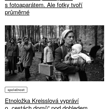
s fotoaparátem. Ale fotky tvoří
průměrné
společnost
Etnoložka Kreisslová vypráví
o „cestách domů“ pod dohledem