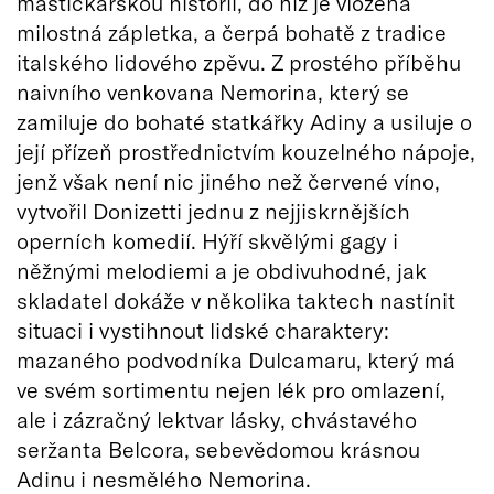
mastičkářskou historií, do níž je vložena
milostná zápletka, a čerpá bohatě z tradice
italského lidového zpěvu. Z prostého příběhu
naivního venkovana Nemorina, který se
zamiluje do bohaté statkářky Adiny a usiluje o
její přízeň prostřednictvím kouzelného nápoje,
jenž však není nic jiného než červené víno,
vytvořil Donizetti jednu z nejjiskrnějších
operních komedií. Hýří skvělými gagy i
něžnými melodiemi a je obdivuhodné, jak
skladatel dokáže v několika taktech nastínit
situaci i vystihnout lidské charaktery:
mazaného podvodníka Dulcamaru, který má
ve svém sortimentu nejen lék pro omlazení,
ale i zázračný lektvar lásky, chvástavého
seržanta Belcora, sebevědomou krásnou
Adinu i nesmělého Nemorina.