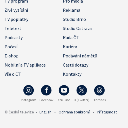
TV program
Pro média
Živé vysílání
Reklama
TV poplatky
Studio Brno
Teletext
Studio Ostrava
Podcasty
Rada ČT
Počasí
Kariéra
E-shop
Podávání námětů
Mobilní a TV aplikace
Časté dotazy
Vše o ČT
Kontakty
Instagram
Facebook
YouTube
X (Twitter)
Threads
© Česká televize
•
English
•
Ochrana soukromí
•
Přístupnost