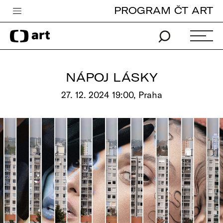
PROGRAM ČT ART
Česká televize
Zpravodajství
Sport
NÁPOJ LÁSKY
iVysílání
27. 12. 2024 19:00, Praha
TV program
Pro děti
edu
Vše o ČT