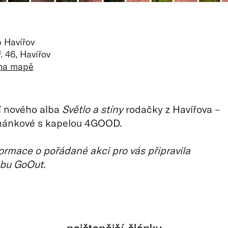
b Havířov
. 46, Havířov
 na mapě
í nového alba
Světlo a stíny
rodačky z Havířova –
chánkové s kapelou 4GOOD.
ormace o pořádané akci pro vás připravila
bu GoOut.
nejčtenější články