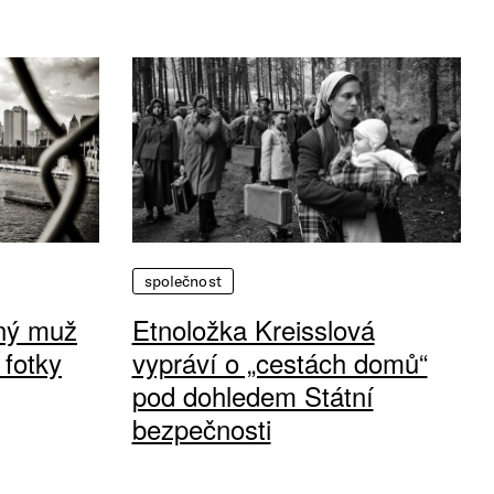
společnost
vný muž
Etnoložka Kreisslová
 fotky
vypráví o „cestách domů“
pod dohledem Státní
bezpečnosti