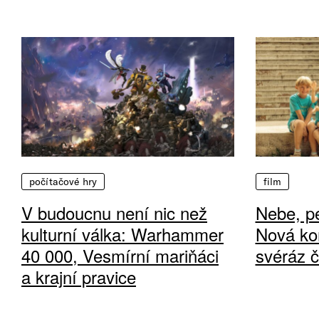
počítačové hry
film
V budoucnu není nic než
Nebe, pe
kulturní válka: Warhammer
Nová ko
40 000, Vesmírní mariňáci
svéráz 
a krajní pravice