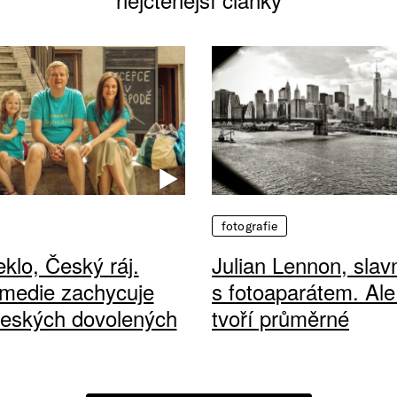
fotografie
klo, Český ráj.
Julian Lennon, sla
medie zachycuje
s fotoaparátem. Ale
českých dovolených
tvoří průměrné