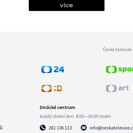
více
Česká televize 
tů
261 136 113
info@ceskatelevize.