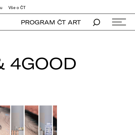
du
Vše o ČT
PROGRAM ČT ART
& 4GOOD