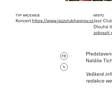
TYP AKCE
WEB
MÍSTO
Koncert
https://www.jazzclubhavirov.cz
Jazz Clu
Dlouhá tř
zobrazit
Představen
FB
Natálie Ti
𝕏
Veškeré inf
redakce we