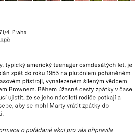
71/4, Praha
mapě
, typický americký teenager osmdesátých let, je
lán zpět do roku 1955 na plutóniem poháněném
asovém přístroji, vynalezeném šíleným vědcem
em Brownem. Během úžasné cesty zpátky v čase
í ujistit, že se jeho náctiletí rodiče potkají a
 sebe, aby se mohl Marty vrátit zpátky do
i.
ormace o pořádané akci pro vás připravila