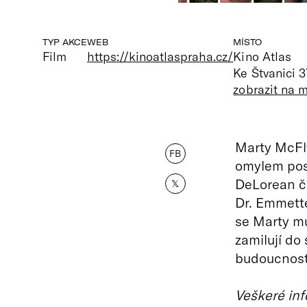
TYP AKCE
WEB
MÍSTO
Film
https://kinoatlaspraha.cz/
Kino Atlas
Ke Štvanici 3
zobrazit na 
Marty McFly
FB
omylem pos
DeLorean č
𝕏
Dr. Emmett
se Marty mus
zamilují do
budoucnost
Veškeré inf