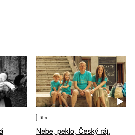
film
á
Nebe, peklo, Český ráj.