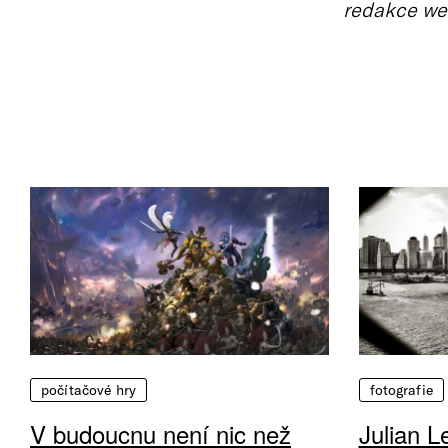
redakce we
počítačové hry
fotografie
V budoucnu není nic než
Julian L