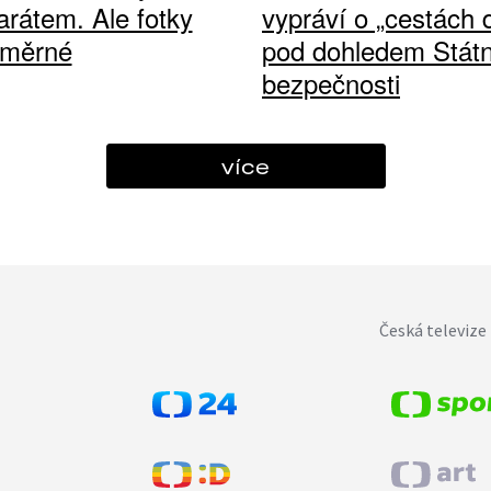
arátem. Ale fotky
vypráví o „cestách
ůměrné
pod dohledem Státn
bezpečnosti
více
Česká televize 