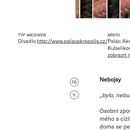
TYP AKCE
WEB
MÍSTO
Divadlo
http://www.palacakropolis.cz/
Palác Akr
Kubelíkov
zobrazit
Nebojsy
FB
„bylo, neb
𝕏
Osobní zpo
mého a cizí
doma se peč