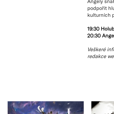
Angely snah
podpořit hl
kulturních p
19:30 Holub
20:30 Ange
Veškeré inf
redakce we