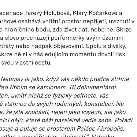
nscenace Terezy Holubové, Kláry Kočárkové a
rhové osahává vnitřní prostor nepřijetí, uvíznutí v
 hraničního bodu, zda život dát, nebo ne. Skrze
 a slovo procházejí performerky svým územím
ztráty nebo naopak objevování. Spolu s diváky,
skrze ně si v následujícím momentu dovolí risk
 svou vlastní cestu.
 Nebojsy je jako, když vás někdo prudce strhne
před řítícím se kamionem. Tři dokumentární
žen, uvnitř nichž se fyzicky ocitnete, vás
ě vtáhnou do svých rodinných konstelací. Na
te, že jste součástí, nejen jako voyeuři, ale jako
níci dějů, které běží paralelně vedle sebe. Pořadí
losuje a putuje se prostorem Paláce Akropolis,
ydlen s neuvěřitelnou útulností.”
. Miřenka