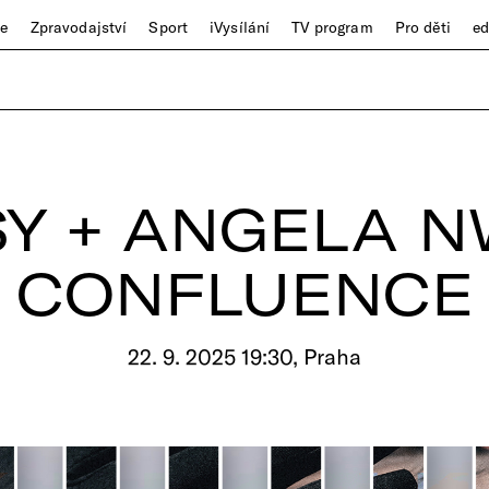
ze
Zpravodajství
Sport
iVysílání
TV program
Pro děti
e
Y + ANGELA 
CONFLUENCE
22. 9. 2025 19:30, Praha