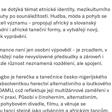
se dotýká témat etnické identity, mezikulturního
ouhy po sounáležitosti. Hudba, móda a pohyb se
teli významu – propojují africký a slovanský
adní i africké taneční formy, a vytvářejí nový,
yk vyprávění.
mance není jen osobní výpovědí – je zrcadlem, v
ážejí naše nevyslovené předsudky a zároveň i
 kde různost neznamená rozdělení, ale spojení.
gbo je herečka a tanečnice česko-nigerijského
absolventkou herectví alternativního a loutkového
DAMU, což reflektuje její multižánrové zaměření v
ní praxi. Působí v činoherním, alternativním,
pohybovém divadle, filmu, a věnuje se
 tanci stejně jako urbánním a africkým tancům.