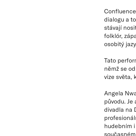
Confluence 
dialogu a t
stávají nosi
folklór, záp
osobitý jaz
Tato perfor
němž se odr
vize světa,
Angela Nwa
původu. Je 
divadla na 
profesionál
hudebním i 
současnému