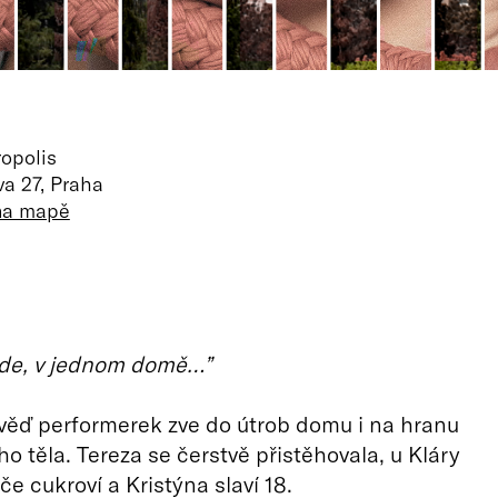
opolis
a 27, Praha
 na mapě
ude, v jednom domě…”
věď performerek zve do útrob domu i na hranu
ho těla. Tereza se čerstvě přistěhovala, u Kláry
e cukroví a Kristýna slaví 18.