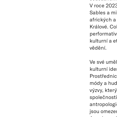
V roce 2023
Sables a m
afrických a
Králové. Co
performativ
kulturní a 
vědění.
Ve své uměl
kulturní id
Prostřednic
módy a hud
výzvy, kter
společnosti.
antropologi
jsou omezen