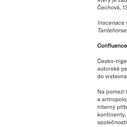
Čechová, 13
Inscenace v
Tantehorse
Confluence
Česko-nige
autorské p
do vrstevnat
Na pomezí f
a antropolo
niterný pří
kontinenty,
společnosti