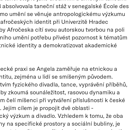
 absolvovala taneční stáž v senegalské École des
imo umění se věnuje antropologickému výzkumu
 afročeských identit při Univerzitě Hradec
by Afročeska cítí svou autorskou tvorbou na poli
ního umění potřebu přivést pozornost k tématům
etnické identity a demokratizovat akademické
ecké praxi se Angela zaměřuje na etnickou a
entitu, zejména u lidí se smíšeným původem.
tvím fyzického divadla, tance, vyprávění příběhů,
by zkoumá sounáležitost, rasovou dynamiku a
ým čelí míšenci při vytváření příslušnosti k české
 Jejím cílem je propojit dvě oblasti -
cký výzkum a divadlo. Vzhledem k tomu, že oba
y na specifické prostory a sociální bubliny, je