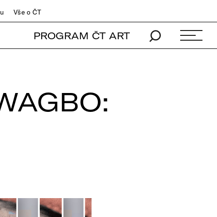
du
Vše o ČT
PROGRAM ČT ART
NWAGBO: