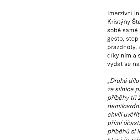
Imerzivní i
Kristýny Šta
sobě samé a
gesto, step
prázdnoty, 
díky nim a 
vydat se na
„Druhé dílo
ze silnice 
příběhy tří 
nemilosrdn
chvíli uvěří
přímí účast
příběhů si 
který je zab