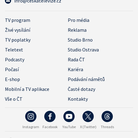
info@ceskatelevize.cz
TV program
Pro média
Živé vysílání
Reklama
TV poplatky
Studio Brno
Teletext
Studio Ostrava
Podcasty
Rada ČT
Počasí
Kariéra
E-shop
Podávání námětů
Mobilní a TV aplikace
Časté dotazy
Vše o ČT
Kontakty
Instagram
Facebook
YouTube
X (Twitter)
Threads