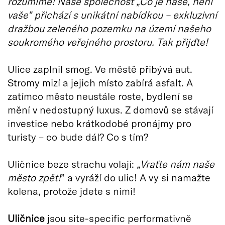
rozumíme! Naše společnost „Co je naše, není
vaše” přichází s unikátní nabídkou – exkluzivní
dražbou zeleného pozemku na území našeho
soukromého veřejného prostoru. Tak přijďte!
Ulice zaplnil smog. Ve městě přibývá aut.
Stromy mizí a jejich místo zabírá asfalt. A
zatímco město neustále roste, bydlení se
mění v nedostupný luxus. Z domovů se stávají
investice nebo krátkodobé pronájmy pro
turisty – co bude dál? Co s tím?
Uličnice beze strachu volají:
„Vraťte nám naše
město zpět!
” a vyráží do ulic! A vy si namažte
kolena, protože jdete s nimi!
Uličnice
jsou site-specific performativně