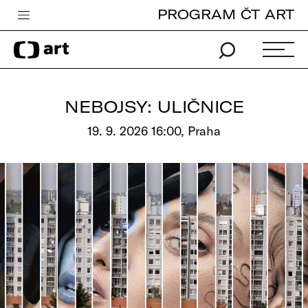
PROGRAM ČT ART
Česká televize
Zpravodajství
Sport
NEBOJSY: ULIČNICE
iVysílání
19. 9. 2026 16:00, Praha
TV program
Pro děti
edu
Vše o ČT