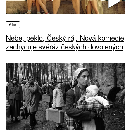
film
Nebe, peklo, Český ráj. Nová komedie
zachycuje svéráz českých dovolených