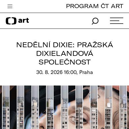
PROGRAM ČT ART
Česká televize
Zpravodajství
Sport
NEDĚLNÍ DIXIE: PRAŽSKÁ
iVysílání
DIXIELANDOVÁ
SPOLEČNOST
TV program
30. 8. 2026 16:00, Praha
Pro děti
edu
Vše o ČT