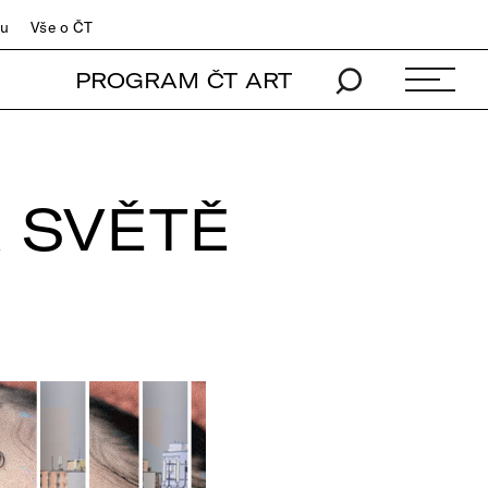
du
Vše o ČT
PROGRAM ČT ART
 SVĚTĚ