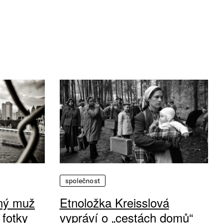
společnost
vný muž
Etnoložka Kreisslová
 fotky
vypráví o „cestách domů“