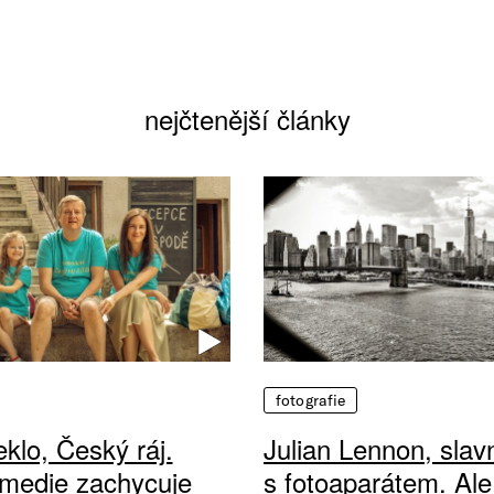
nejčtenější články
fotografie
klo, Český ráj.
Julian Lennon, sla
medie zachycuje
s fotoaparátem. Ale