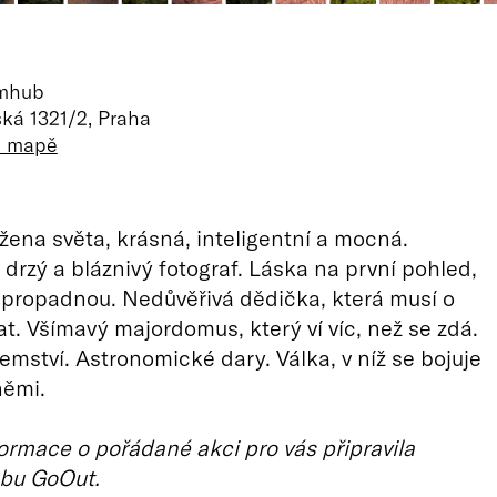
lmhub
ká 1321/2, Praha
a mapě
žena světa, krásná, inteligentní a mocná.
 drzý a bláznivý fotograf. Láska na první pohled,
a propadnou. Nedůvěřivá dědička, která musí o
at. Všímavý majordomus, který ví víc, než se zdá.
emství. Astronomické dary. Válka, v níž se bojuje
němi.
ormace o pořádané akci pro vás připravila
bu GoOut.