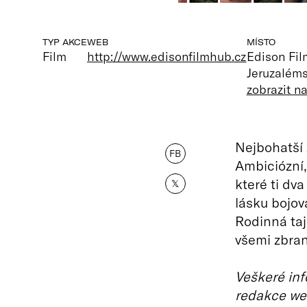
TYP AKCE
WEB
MÍSTO
Film
http://www.edisonfilmhub.cz
Edison Fi
Jeruzaléms
zobrazit n
Nejbohatší 
FB
Ambiciózní,
které ti dv
𝕏
lásku bojov
Rodinná taj
všemi zbra
Veškeré inf
redakce we