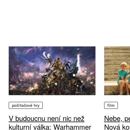
počítačové hry
film
V budoucnu není nic než
Nebe, pe
kulturní válka: Warhammer
Nová ko