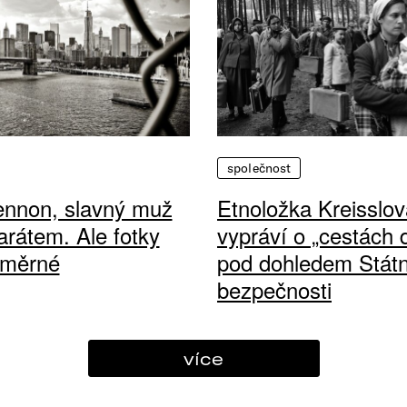
společnost
ennon, slavný muž
Etnoložka Kreisslov
arátem. Ale fotky
vypráví o „cestách
ůměrné
pod dohledem Státn
bezpečnosti
více