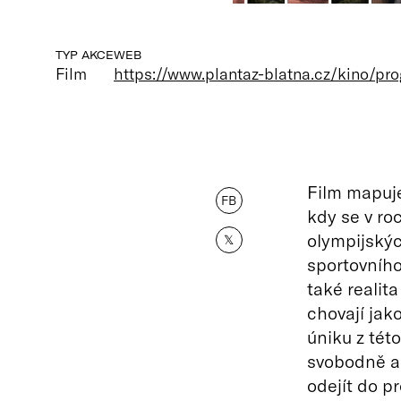
TYP AKCE
WEB
Film
https://www.plantaz-blatna.cz/kino/pr
Film mapuje
FB
kdy se v ro
olympijskýc
𝕏
sportovního
také realit
chovají jako
úniku z tét
svobodně a 
odejít do p