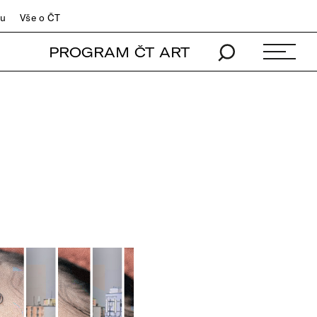
du
Vše o ČT
PROGRAM ČT ART