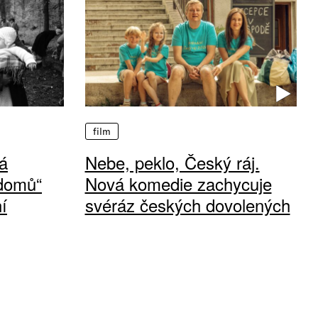
film
á
Nebe, peklo, Český ráj.
 domů“
Nová komedie zachycuje
í
svéráz českých dovolených