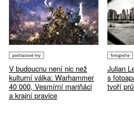
počítačové hry
fotografie
V budoucnu není nic než
Julian L
kulturní válka: Warhammer
s fotoap
40 000, Vesmírní mariňáci
tvoří pr
a krajní pravice