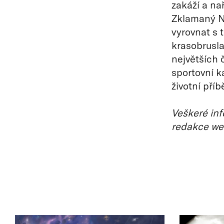
zakáží a na
Zklamaný Ne
vyrovnat s 
krasobrusla
největších 
sportovní k
životní pří
Veškeré inf
redakce we