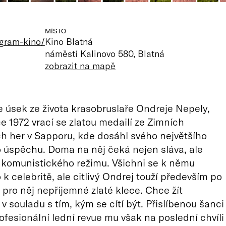
MÍSTO
ogram-kino/
Kino Blatná
náměstí Kalinovo 580, Blatná
zobrazit na mapě
 úsek ze života krasobruslaře Ondreje Nepely,
ce 1972 vrací se zlatou medailí ze Zimních
h her v Sapporu, kde dosáhl svého největšího
 úspěchu. Doma na něj čeká nejen sláva, ale
a komunistického režimu. Všichni se k němu
 k celebritě, ale citlivý Ondrej touží především po
o pro něj nepříjemné zlaté klece. Chce žít
v souladu s tím, kým se cítí být. Přislíbenou šanci
rofesionální lední revue mu však na poslední chvíli