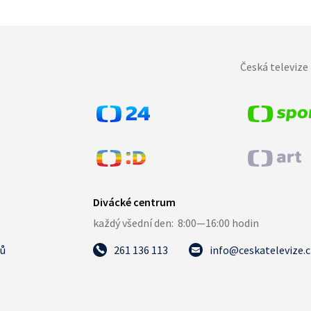
Česká televize 
tů
261 136 113
info@ceskatelevize.