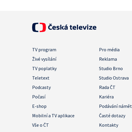
TV program
Pro média
Živé vysílání
Reklama
TV poplatky
Studio Brno
Teletext
Studio Ostrava
Podcasty
Rada ČT
Počasí
Kariéra
E-shop
Podávání námě
Mobilní a TV aplikace
Časté dotazy
Vše o ČT
Kontakty