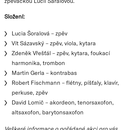
zpěvačkou Lucií Šaralovou.
Složení:
Lucia Šoralová – zpěv
Vít Sázavský – zpěv, viola, kytara
Zdeněk Vřešťál – zpěv, kytara, foukací
harmonika, trombon
Martin Gerla – kontrabas
Robert Fischmann – flétny, píšťaly, klavír,
perkuse, zpěv
David Lomič – akordeon, tenorsaxofon,
altsaxofon, barytonsaxofon
Veškeré informace o pořádané akci pro vás