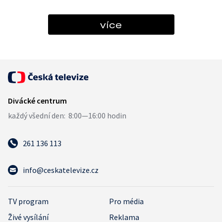
více
261 136 113
info@ceskatelevize.cz
TV program
Pro média
Živé vysílání
Reklama