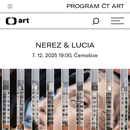
PROGRAM ČT ART
Česká televize
Zpravodajství
Sport
NEREZ & LUCIA
iVysílání
7. 12. 2025 19:00, Černošice
TV program
Pro děti
edu
Vše o ČT