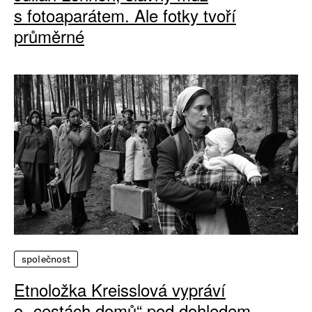
s fotoaparátem. Ale fotky tvoří
průměrné
společnost
Etnoložka Kreisslová vypráví
o „cestách domů“ pod dohledem