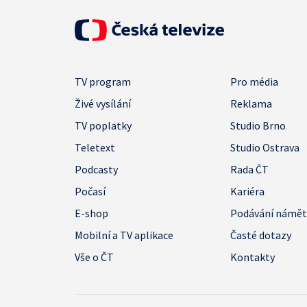
TV program
Pro média
Živé vysílání
Reklama
TV poplatky
Studio Brno
Teletext
Studio Ostrava
Podcasty
Rada ČT
Počasí
Kariéra
E-shop
Podávání námě
Mobilní a TV aplikace
Časté dotazy
Vše o ČT
Kontakty