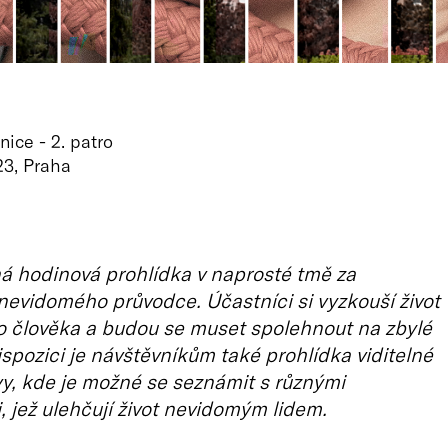
ice - 2. patro
23, Praha
á hodinová prohlídka v naprosté tmě za
evidomého průvodce. Účastníci si vyzkouší život
 člověka a budou se muset spolehnout na zbylé
ispozici je návštěvníkům také prohlídka viditelné
vy, kde je možné se seznámit s různými
jež ulehčují život nevidomým lidem.