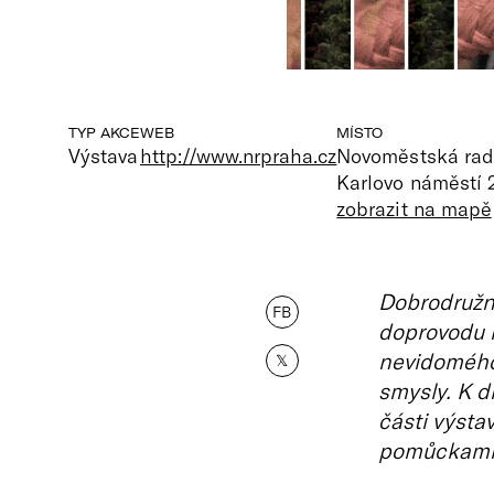
TYP AKCE
WEB
MÍSTO
Výstava
http://www.nrpraha.cz
Novoměstská radn
Karlovo náměstí 
zobrazit na mapě
Dobrodružn
FB
doprovodu n
nevidomého
𝕏
smysly. K d
části výsta
pomůckami, 