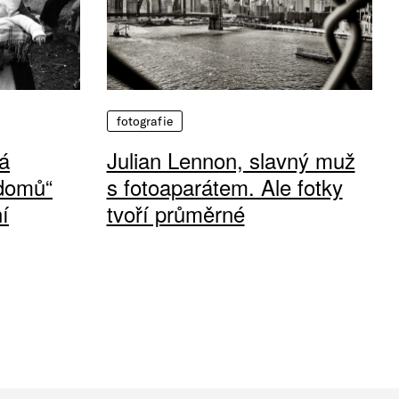
fotografie
á
Julian Lennon, slavný muž
 domů“
s fotoaparátem. Ale fotky
í
tvoří průměrné