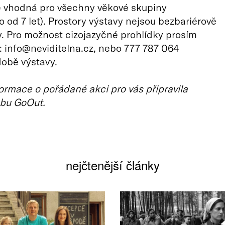
e vhodná pro všechny věkové skupiny
 od 7 let). Prostory výstavy nejsou bezbariérově
 Pro možnost cizojazyčné prohlídky prosím
: info@neviditelna.cz, nebo 777 787 064
době výstavy.
ormace o pořádané akci pro vás připravila
bu GoOut.
nejčtenější články