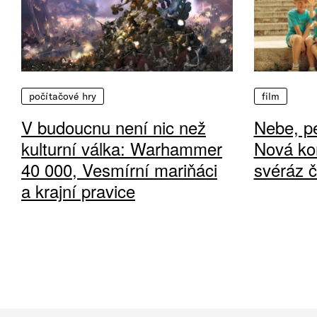
počítačové hry
film
V budoucnu není nic než
Nebe, pe
kulturní válka: Warhammer
Nová ko
40 000, Vesmírní mariňáci
svéráz 
a krajní pravice