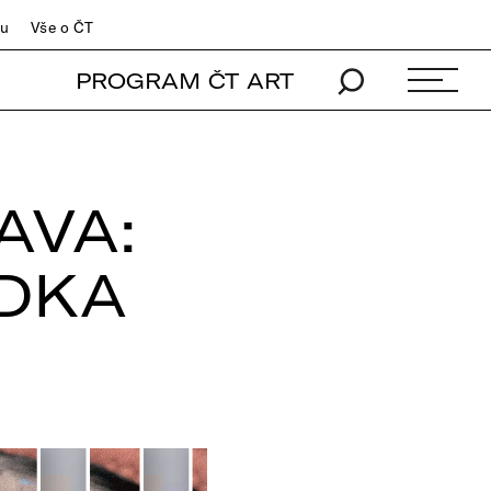
du
Vše o ČT
PROGRAM ČT ART
AVA:
ÍDKA