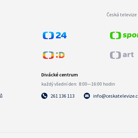
Česká televize 
tů
261 136 113
info@ceskatelevize.