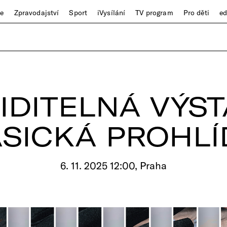
ze
Zpravodajství
Sport
iVysílání
TV program
Pro děti
e
IDITELNÁ VÝST
SICKÁ PROHL
6. 11. 2025 12:00, Praha