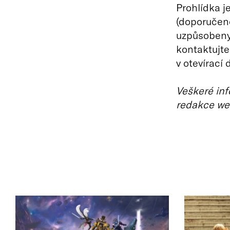
Prohlídka j
(doporučeno
uzpůsobeny.
kontaktujte
v otevírací 
Veškeré inf
redakce we