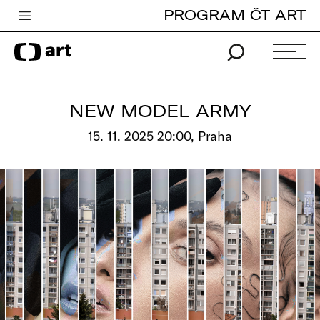
PROGRAM ČT ART
Česká televize
Zpravodajství
Sport
NEW MODEL ARMY
iVysílání
15. 11. 2025 20:00, Praha
TV program
Pro děti
edu
Vše o ČT