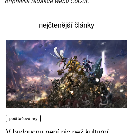
připravila redakce webu GoOut.
nejčtenější články
počítačové hry
V budoucnu není nic než kulturní