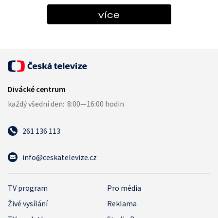
více
261 136 113
info@ceskatelevize.cz
TV program
Pro média
Živé vysílání
Reklama