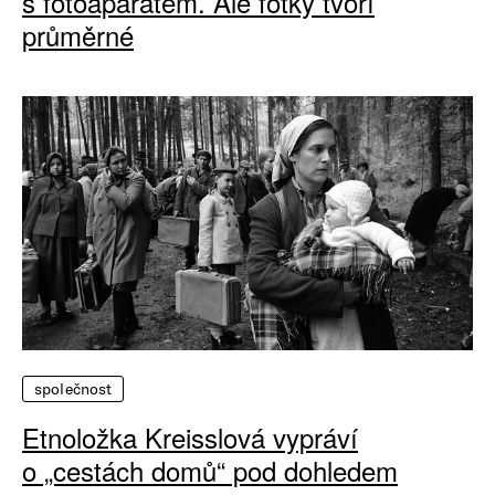
s fotoaparátem. Ale fotky tvoří
průměrné
společnost
Etnoložka Kreisslová vypráví
o „cestách domů“ pod dohledem