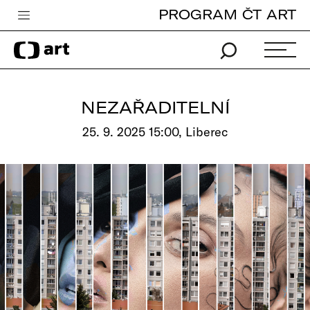
PROGRAM ČT ART
Česká televize
Zpravodajství
Sport
NEZAŘADITELNÍ
iVysílání
25. 9. 2025 15:00, Liberec
TV program
Pro děti
edu
Vše o ČT