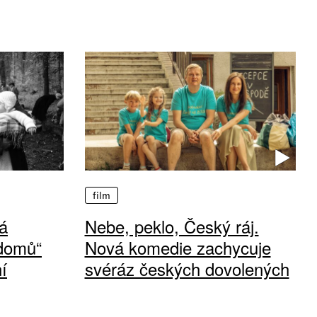
film
á
Nebe, peklo, Český ráj.
 domů“
Nová komedie zachycuje
í
svéráz českých dovolených