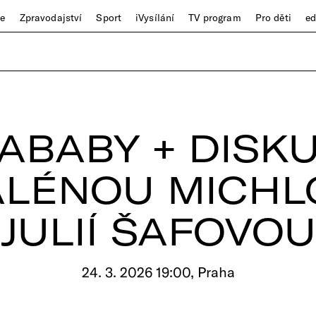
ze
Zpravodajství
Sport
iVysílání
TV program
Pro děti
e
JABABY + DISKU
LÉNOU MICHL
JULIÍ ŠAFOVOU
24. 3. 2026 19:00, Praha