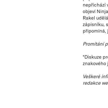
nepřichází 
objeví Ninj
Rakel udělá
zápisníku, s
připomíná, 
Promítání p
*Diskuze p
znakového 
Veškeré inf
redakce we