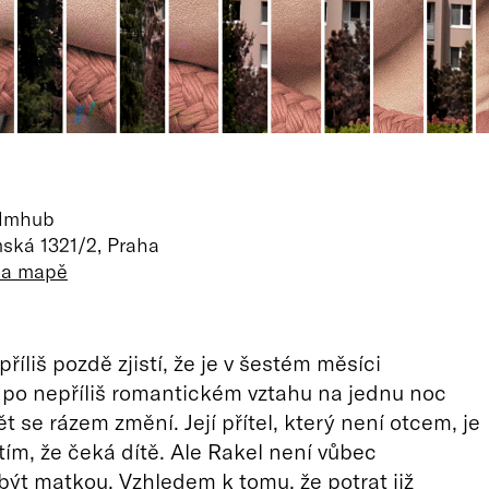
ilmhub
ská 1321/2, Praha
 na mapě
říliš pozdě zjistí, že je v šestém měsíci
 po nepříliš romantickém vztahu na jednu noc
 svět se rázem změní. Její přítel, který není otcem, je
tím, že čeká dítě. Ale Rakel není vůbec
být matkou. Vzhledem k tomu, že potrat již