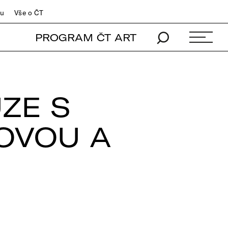
du
Vše o ČT
PROGRAM ČT ART
ZE S
OVOU A