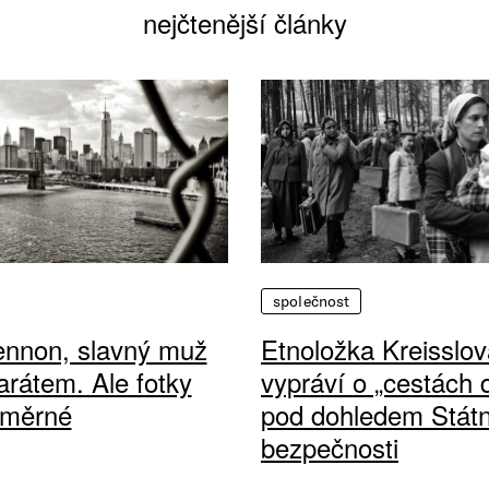
nejčtenější články
společnost
ennon, slavný muž
Etnoložka Kreisslov
arátem. Ale fotky
vypráví o „cestách
ůměrné
pod dohledem Státn
bezpečnosti