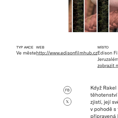
TYP AKCE
WEB
MÍSTO
Ve měste
http://www.edisonfilmhub.cz
Edison F
Jeruzalém
zobrazit
Když Rakel p
FB
těhotenství
zjistí, její
𝕏
v pohodě s 
připravená 