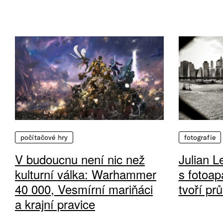
počítačové hry
fotografie
V budoucnu není nic než
Julian L
kulturní válka: Warhammer
s fotoap
40 000, Vesmírní mariňáci
tvoří pr
a krajní pravice