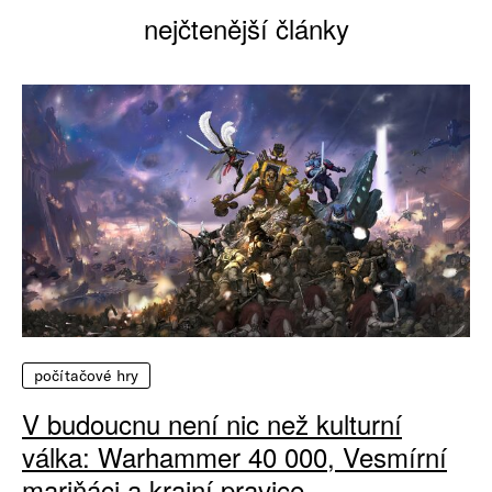
nejčtenější články
počítačové hry
V budoucnu není nic než kulturní
válka: Warhammer 40 000, Vesmírní
mariňáci a krajní pravice