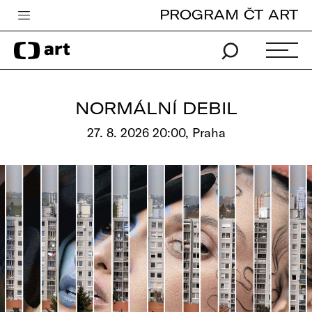
PROGRAM ČT ART
Česká televize
Zpravodajství
Sport
NORMÁLNÍ DEBIL
iVysílání
27. 8. 2026 20:00, Praha
TV program
Pro děti
edu
Vše o ČT