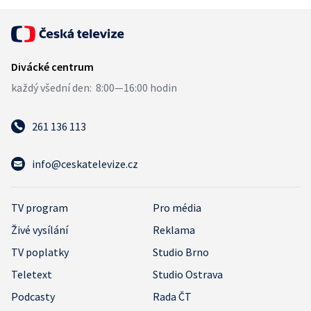
261 136 113
info@ceskatelevize.cz
TV program
Pro média
Živé vysílání
Reklama
TV poplatky
Studio Brno
Teletext
Studio Ostrava
Podcasty
Rada ČT