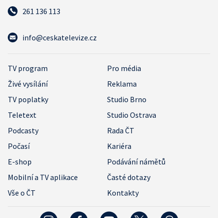
261 136 113
info@ceskatelevize.cz
TV program
Pro média
Živé vysílání
Reklama
TV poplatky
Studio Brno
Teletext
Studio Ostrava
Podcasty
Rada ČT
Počasí
Kariéra
E-shop
Podávání námětů
Mobilní a TV aplikace
Časté dotazy
Vše o ČT
Kontakty