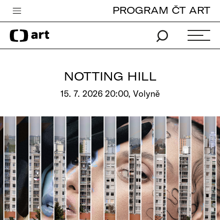
PROGRAM ČT ART
Česká televize
Zpravodajství
Sport
NOTTING HILL
iVysílání
15. 7. 2026 20:00, Volyně
TV program
Pro děti
edu
Vše o ČT