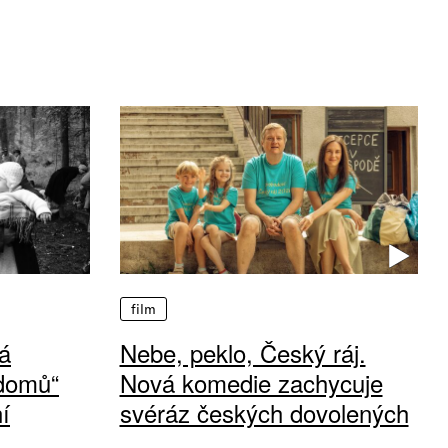
film
á
Nebe, peklo, Český ráj.
 domů“
Nová komedie zachycuje
í
svéráz českých dovolených