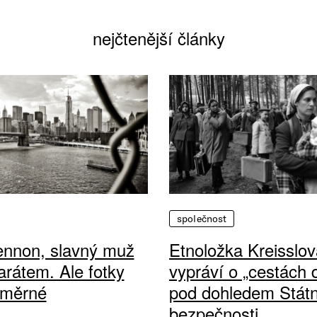
nejčtenější články
společnost
ennon, slavný muž
Etnoložka Kreisslov
arátem. Ale fotky
vypráví o „cestách
ůměrné
pod dohledem Státn
bezpečnosti