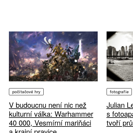
počítačové hry
fotografie
V budoucnu není nic než
Julian L
kulturní válka: Warhammer
s fotoap
40 000, Vesmírní mariňáci
tvoří pr
a krajní pravice