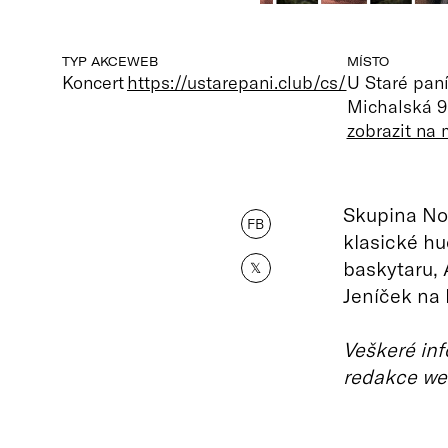
TYP AKCE
WEB
MÍSTO
Koncert
https://ustarepani.club/cs/
U Staré paní
Michalská 9
zobrazit na
Skupina Nov
FB
klasické hu
baskytaru, 
𝕏
Jeníček na 
Veškeré inf
redakce we