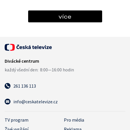
více
261 136 113
info@ceskatelevize.cz
TV program
Pro média
Živé vysílání
Reklama