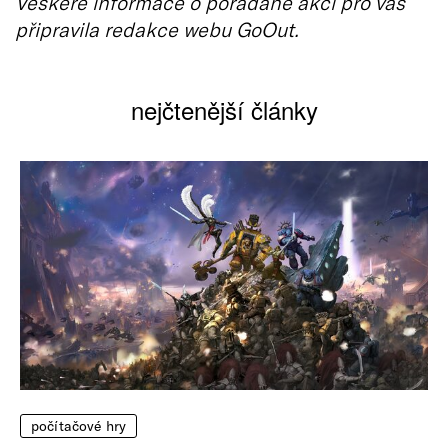
Veškeré informace o pořádané akci pro vás
připravila redakce webu GoOut.
nejčtenější články
počítačové hry