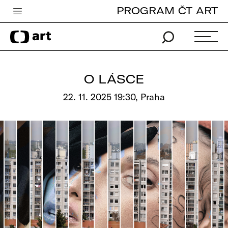
PROGRAM ČT ART
Česká televize
Zpravodajství
Sport
O LÁSCE
iVysílání
22. 11. 2025 19:30, Praha
TV program
Pro děti
edu
Vše o ČT