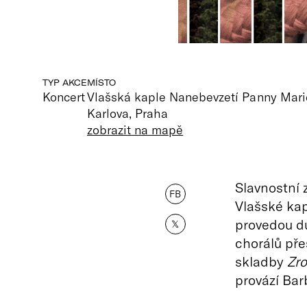
TYP AKCE
MÍSTO
Koncert
Vlašská kaple Nanebevzetí Panny Mari
Karlova, Praha
zobrazit na mapě
Slavnostní 
FB
Vlašské kap
provedou du
𝕏
chorálů pře
skladby
Zro
provází Ba