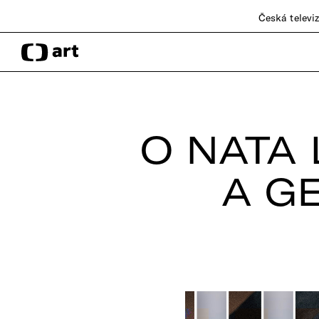
Česká televi
O NATA 
A G