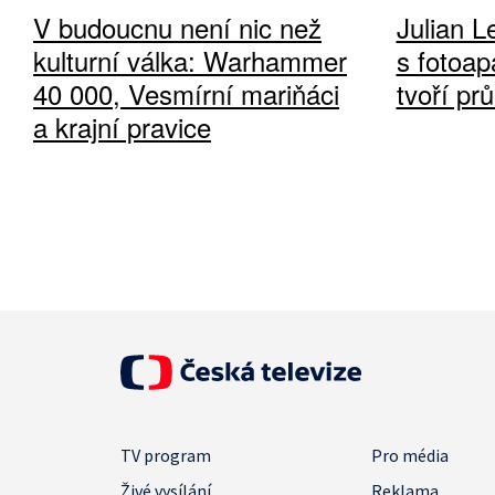
V budoucnu není nic než
Julian L
kulturní válka: Warhammer
s fotoap
40 000, Vesmírní mariňáci
tvoří pr
a krajní pravice
TV program
Pro média
Živé vysílání
Reklama