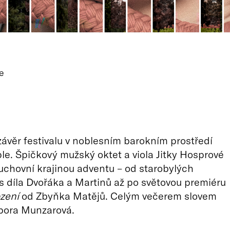
e
závěr festivalu v noblesním barokním prostředí
le. Špičkový mužský oktet a viola Jitky Hosprové
chovní krajinou adventu – od starobylých
s díla Dvořáka a Martinů až po světovou premiéru
zení
od Zbyňka Matějů. Celým večerem slovem
rbora Munzarová.