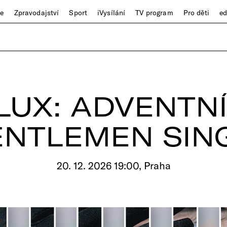
ze
Zpravodajství
Sport
iVysílání
TV program
Pro děti
e
LUX: ADVENTN
ENTLEMEN SIN
20. 12. 2026 19:00, Praha