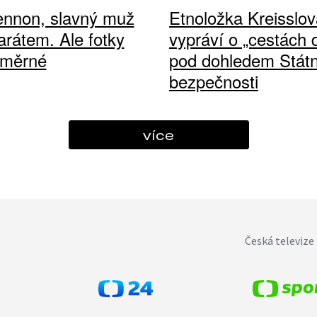
ennon, slavný muž
Etnoložka Kreisslov
arátem. Ale fotky
vypráví o „cestách
ůměrné
pod dohledem Státn
bezpečnosti
více
Česká televize 