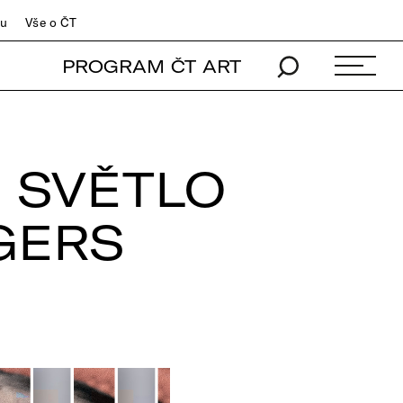
du
Vše o ČT
PROGRAM ČT ART
Í SVĚTLO
GERS