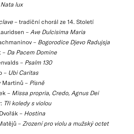
Nata lux
clave
– tradiční chorál ze 14. Století
Lauridsen –
Ave Dulcisima Maria
Rachmaninov –
Bogorodice Djevo Radujsja
t –
Da Pacem Domine
envalds –
Psalm 130
o –
Ubi Caritas
 Martinů –
Písně
sek –
Missa propria, Credo, Agnus Dei
r:
Tři koledy s violou
Dvořák –
Hostina
Matějů –
Zrození pro violu a mužský octet