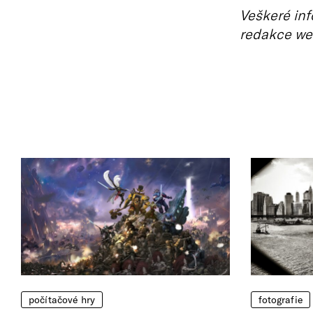
Veškeré inf
redakce we
počítačové hry
fotografie