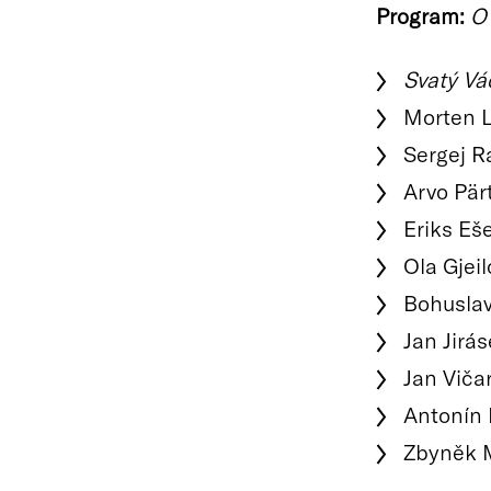
Program:
O 
Svatý Vá
Morten 
Sergej 
Arvo Pär
Eriks Eš
Ola Gjeil
Bohuslav
Jan Jirá
Jan Viča
Antonín 
Zbyněk 