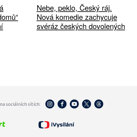
á
Nebe, peklo, Český ráj.
 domů“
Nová komedie zachycuje
í
svéráz českých dovolených
na sociálních sítích: