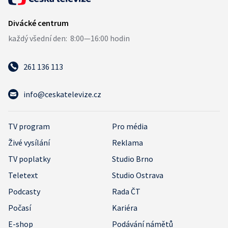
261 136 113
info@ceskatelevize.cz
TV program
Pro média
Živé vysílání
Reklama
TV poplatky
Studio Brno
Teletext
Studio Ostrava
Podcasty
Rada ČT
Počasí
Kariéra
E-shop
Podávání námětů