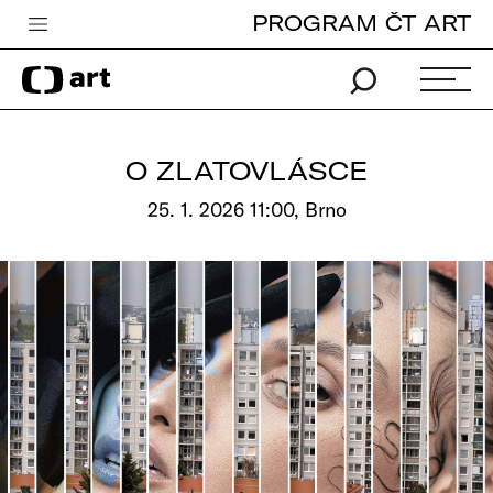
PROGRAM ČT ART
Česká televize
Zpravodajství
Sport
O ZLATOVLÁSCE
iVysílání
25. 1. 2026 11:00, Brno
TV program
Pro děti
edu
Vše o ČT