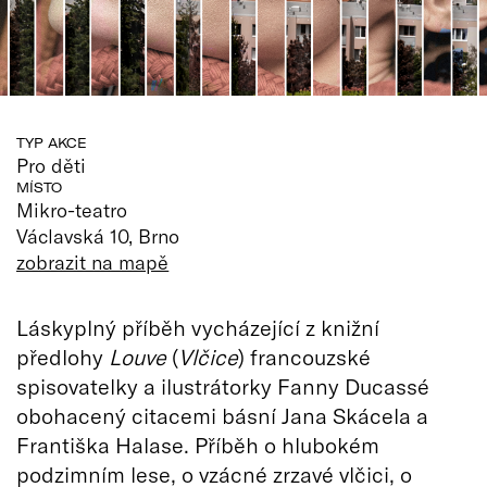
TYP AKCE
Pro děti
MÍSTO
Mikro-teatro
Václavská 10, Brno
zobrazit na mapě
Láskyplný příběh vycházející z knižní
předlohy
Louve
(
Vlčice
) francouzské
spisovatelky a ilustrátorky Fanny Ducassé
obohacený citacemi básní Jana Skácela a
Františka Halase. Příběh o hlubokém
podzimním lese, o vzácné zrzavé vlčici, o