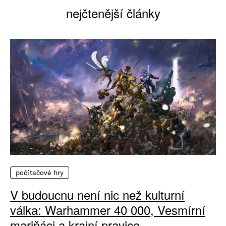
nejčtenější články
počítačové hry
V budoucnu není nic než kulturní
válka: Warhammer 40 000, Vesmírní
mariňáci a krajní pravice