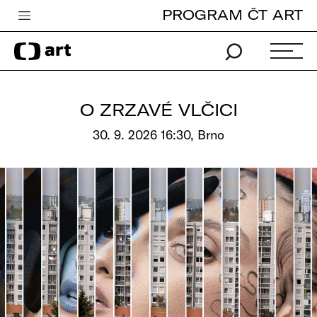
PROGRAM ČT ART
Česká televize
Zpravodajství
Sport
O ZRZAVÉ VLČICI
iVysílání
30. 9. 2026 16:30, Brno
TV program
Pro děti
edu
Vše o ČT