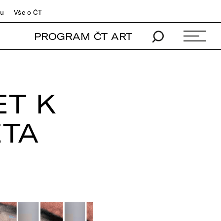
du
Vše o ČT
PROGRAM ČT ART
ET K
ĚTA