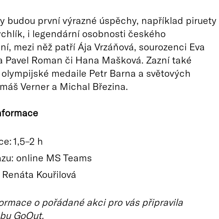
 budou první výrazné úspěchy, například piruety
hlík, i legendární osobnosti českého
ní, mezi něž patří Ája Vrzáňová, sourozenci Eva
 Pavel Roman či Hana Mašková. Zazní také
olympijské medaile Petr Barna a světových
máš Verner a Michal Březina.
informace
e: 1,5–2 h
azu: online MS Teams
: Renáta Kouřilová
ormace o pořádané akci pro vás připravila
bu GoOut.