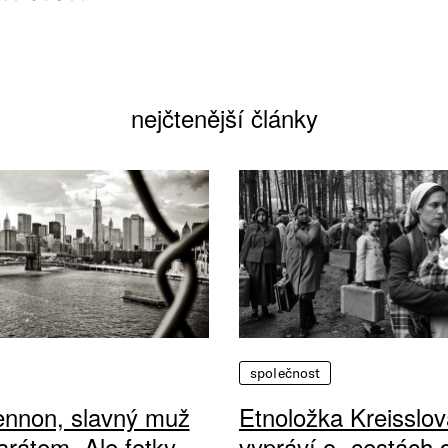
nejčtenější články
společnost
ennon, slavný muž
Etnoložka Kreisslov
arátem. Ale fotky
vypráví o „cestách