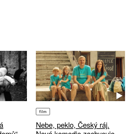
film
á
Nebe, peklo, Český ráj.
 domů“
Nová komedie zachycuje