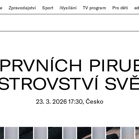
ze
Zpravodajství
Sport
iVysílání
TV program
Pro děti
e
PRVNÍCH PIRU
STROVSTVÍ SV
23. 3. 2026 17:30, Česko