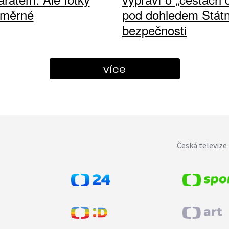
ůměrné
pod dohledem Státn
bezpečnosti
více
Česká televize 