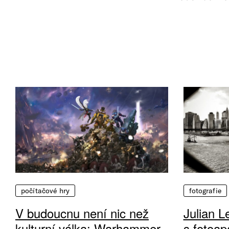
počítačové hry
fotografie
V budoucnu není nic než
Julian L
kulturní válka: Warhammer
s fotoap