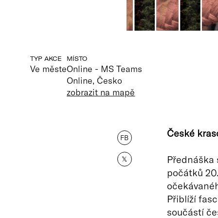
TYP AKCE
MÍSTO
Ve měste
Online - MS Teams
Online, Česko
zobrazit na mapě
České kraso
FB
Přednáška s
𝕏
počátků 20. 
očekávaného
Přiblíží fas
součástí če