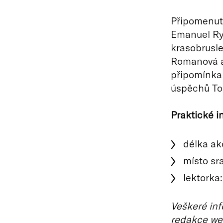
Připomenuty
Emanuel Ryc
krasobrusle
Romanová a
připomínka 
úspěchů To
Praktické 
délka akc
místo sr
lektorka
Veškeré inf
redakce we