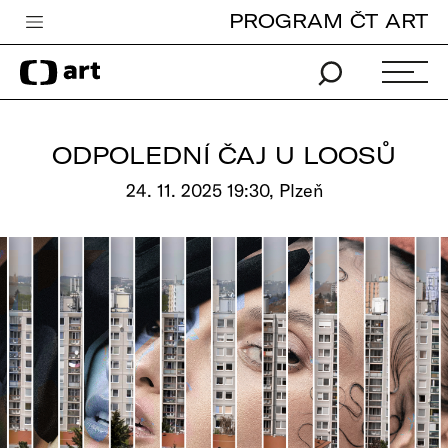
PROGRAM ČT ART
Česká televize
Zpravodajství
Sport
ODPOLEDNÍ ČAJ U LOOSŮ
iVysílání
24. 11. 2025 19:30, Plzeň
TV program
Pro děti
edu
Vše o ČT