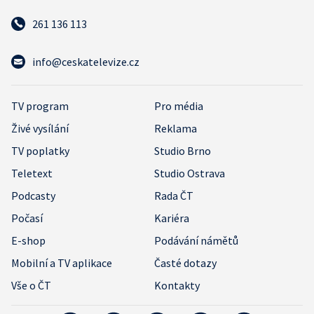
261 136 113
info@ceskatelevize.cz
TV program
Pro média
Živé vysílání
Reklama
TV poplatky
Studio Brno
Teletext
Studio Ostrava
Podcasty
Rada ČT
Počasí
Kariéra
E-shop
Podávání námětů
Mobilní a TV aplikace
Časté dotazy
Vše o ČT
Kontakty