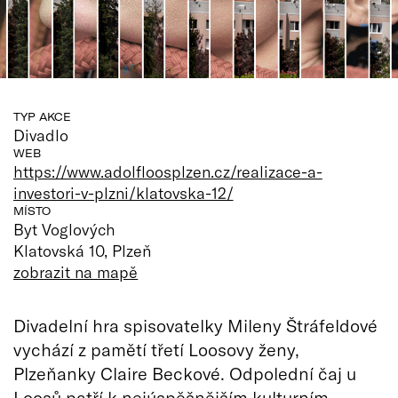
TYP AKCE
Divadlo
WEB
https://www.adolfloosplzen.cz/realizace-a-
investori-v-plzni/klatovska-12/
MÍSTO
Byt Voglových
Klatovská 10, Plzeň
zobrazit na mapě
Divadelní hra spisovatelky Mileny Štráfeldové
vychází z pamětí třetí Loosovy ženy,
Plzeňanky Claire Beckové. Odpolední čaj u
Loosů patří k nejúspěšnějším kulturním