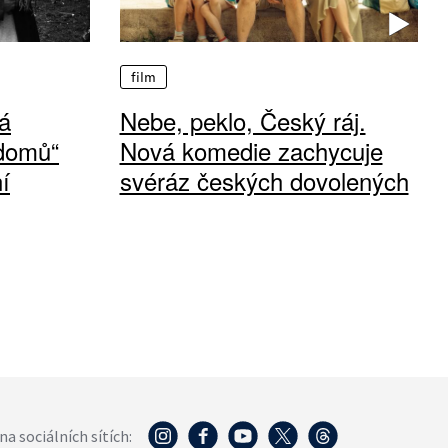
film
á
Nebe, peklo, Český ráj.
 domů“
Nová komedie zachycuje
í
svéráz českých dovolených
na sociálních sítích: