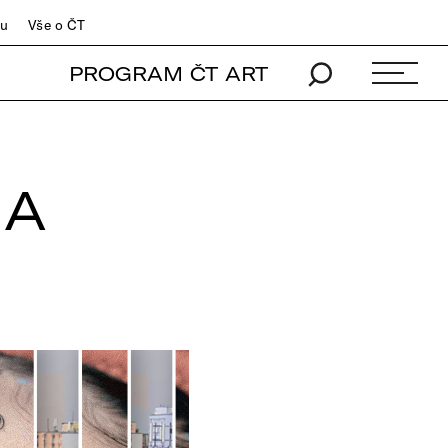
du
Vše o ČT
PROGRAM ČT ART
NA