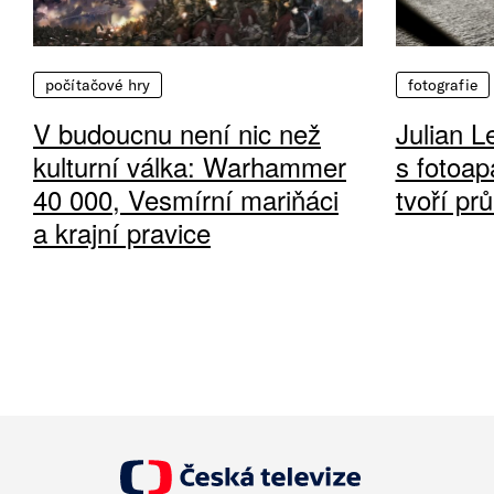
počítačové hry
fotografie
V budoucnu není nic než
Julian L
kulturní válka: Warhammer
s fotoap
40 000, Vesmírní mariňáci
tvoří pr
a krajní pravice