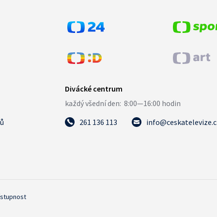
tů
261 136 113
info@ceskatelevize.
ístupnost