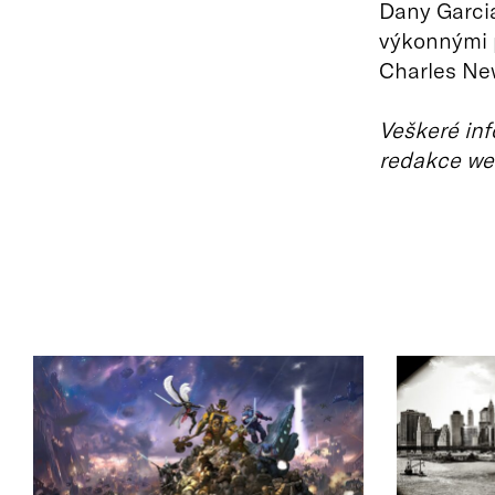
Dany Garci
výkonnými p
Charles New
Veškeré inf
redakce we