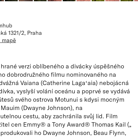
lmhub
ká 1321/2, Praha
a mapě
 hrané verzi oblíbeného a divácky úspěšného
o dobrodružného filmu nominovaného na
vážná Vaiana (Catherine Lagaʻaia) nebojácná
 dívka, vyslyší volání oceánu a poprvé se vydává
 útesů svého ostrova Motunui s kdysi mocným
Mauim (Dwayne Johnson), na
elnou cestu, aby zachránila svůj lid. Film
ržitel cen Emmy® a Tony Award® Thomas Kail („
 produkovali ho Dwayne Johnson, Beau Flynn,