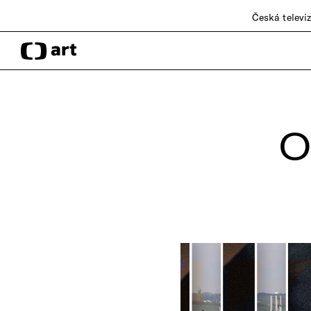
Česká televi
O