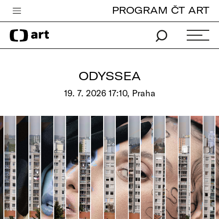
PROGRAM ČT ART
Česká televize
Zpravodajství
Sport
ODYSSEA
iVysílání
19. 7. 2026 17:10, Praha
TV program
Pro děti
edu
Vše o ČT