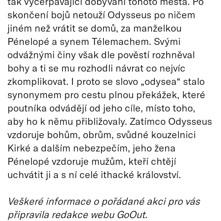
tak vyčerpávající dobývání tohoto města. Po
skončení bojů netouží Odysseus po ničem
jiném než vrátit se domů, za manželkou
Pénelopé a synem Télemachem. Svými
odvážnými činy však dle pověstí rozhněval
bohy a ti se mu rozhodli návrat co nejvíc
zkomplikovat. I proto se slovo „odysea“ stalo
synonymem pro cestu plnou překážek, které
poutníka odvádějí od jeho cíle, místo toho,
aby ho k němu přibližovaly. Zatímco Odysseus
vzdoruje bohům, obrům, svůdné kouzelnici
Kirké a dalším nebezpečím, jeho žena
Pénelopé vzdoruje mužům, kteří chtějí
uchvátit ji a s ní celé ithacké království.
Veškeré informace o pořádané akci pro vás
připravila redakce webu GoOut.