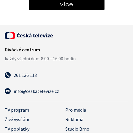
více
261 136 113
info@ceskatelevize.cz
TV program
Pro média
Živé vysílání
Reklama
TV poplatky
Studio Brno